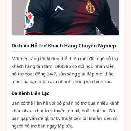
Dịch Vụ Hỗ Trợ Khách Hàng Chuyên Nghiệp
Một nền tảng tốt không thể thiếu một đội ngũ hỗ trợ
khách hàng tận tâm. OK8386 có đội ngũ nhân viên
hỗ trợ hoạt động 24/7, sẵn sàng giải đáp mọi thắc
mắc của bạn một cách nhanh chóng và chính xác.
Đa Kênh Liên Lạc
Bạn có thể liên hệ với bộ phận hỗ trợ qua nhiều kênh
khác nhau: chat trực tuyến, email, hoặc hotline. Dù
bạn gặp vấn đề gì, từ kỹ thuật đến tài khoản, đều có
người hỗ trợ bạn ngay lập tức.