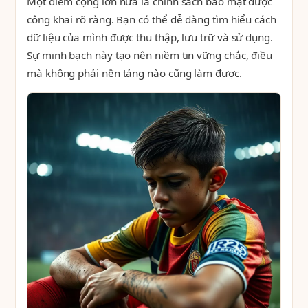
Một điểm cộng lớn nữa là chính sách bảo mật được
công khai rõ ràng. Bạn có thể dễ dàng tìm hiểu cách
dữ liệu của mình được thu thập, lưu trữ và sử dụng.
Sự minh bạch này tạo nên niềm tin vững chắc, điều
mà không phải nền tảng nào cũng làm được.