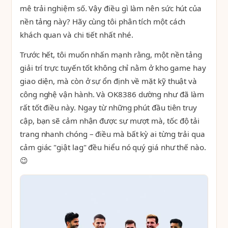
mê trải nghiệm số. Vậy điều gì làm nên sức hút của
nền tảng này? Hãy cùng tôi phân tích một cách
khách quan và chi tiết nhất nhé.
Trước hết, tôi muốn nhấn mạnh rằng, một nền tảng
giải trí trực tuyến tốt không chỉ nằm ở kho game hay
giao diện, mà còn ở sự ổn định về mặt kỹ thuật và
công nghệ vận hành. Và OK8386 dường như đã làm
rất tốt điều này. Ngay từ những phút đầu tiên truy
cập, bạn sẽ cảm nhận được sự mượt mà, tốc độ tải
trang nhanh chóng – điều mà bất kỳ ai từng trải qua
cảm giác "giật lag" đều hiểu nó quý giá như thế nào.
😉