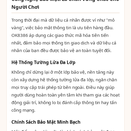
Người Chơi
Trong thời đại mà dữ liệu cá nhân được ví như "mỏ
vàng", việc bảo mật thông tin là ưu tiên hàng đầu.
OK8386 áp dụng các giao thức mã hóa tiên tiến
nhất, đảm bảo mọi thông tin giao dịch và dữ liệu cá
nhân của bạn đều được bảo vệ an toàn tuyệt đối.
Hệ Thống Tường Lửa Đa Lớp
Không chỉ dừng lại ở một lớp bảo vệ, nền tảng này
còn xây dựng hệ thống tường lửa đa lớp, ngăn chặn
mọi truy cập trái phép từ bên ngoài. Điều này giúp
người dùng hoàn toàn yên tâm khi tham gia các hoạt
động giải trí, không lo bị đánh cắp thông tin hay tấn
công mạng.
Chính Sách Bảo Mật Minh Bạch