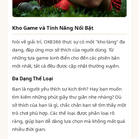
Kho Game và Tính Năng Nổi Bật
Nói về giải trí, OK8386 thực sự có một "kho tàng" đa
dạng, đáp ứng mọi sở thích của người dùng. Từ
những tựa game kinh điển cho đến các phiên bản
mới nhất, tất cả đều được cập nhật thường xuyên.
Đa Dạng Thể Loại
Bạn là người yêu thích sự kịch tính? Hay bạn muốn
tìm kiếm những phút giây thư giãn nhẹ nhàng? Dù
sở thích của bạn là gì, chắc chắn bạn sẽ tìm thấy một
trò chơi phù hợp. Các thể loại được phân loại rõ
ràng, giúp bạn dễ dàng lựa chọn mà không mất quá
nhiều thời gian.