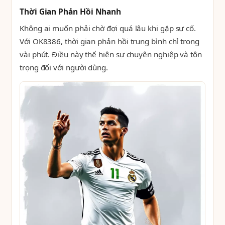
Thời Gian Phản Hồi Nhanh
Không ai muốn phải chờ đợi quá lâu khi gặp sự cố.
Với OK8386, thời gian phản hồi trung bình chỉ trong
vài phút. Điều này thể hiện sự chuyên nghiệp và tôn
trọng đối với người dùng.