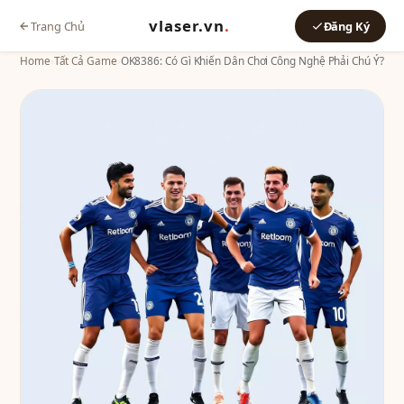
vlaser.vn
.
Trang Chủ
Đăng Ký
Home
›
Tất Cả Game
›
OK8386: Có Gì Khiến Dân Chơi Công Nghệ Phải Chú Ý?