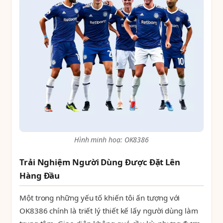
Hình minh hoạ: OK8386
Trải Nghiệm Người Dùng Được Đặt Lên
Hàng Đầu
Một trong những yếu tố khiến tôi ấn tượng với
OK8386 chính là triết lý thiết kế lấy người dùng làm