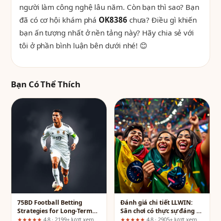
người làm công nghệ lâu năm. Còn bạn thì sao? Bạn
đã có cơ hội khám phá
OK8386
chưa? Điều gì khiến
bạn ấn tượng nhất ở nền tảng này? Hãy chia sẻ với
tôi ở phần bình luận bên dưới nhé! 😊
Bạn Có Thể Thích
75BD Football Betting
Đánh giá chi tiết LLWIN:
Strategies for Long-Term
Sân chơi có thực sự đáng để
Success
anh em xuống tiền?
★★★★★
4.8 · 2199+ lượt xem
★★★★★
4.8 · 2905+ lượt xem