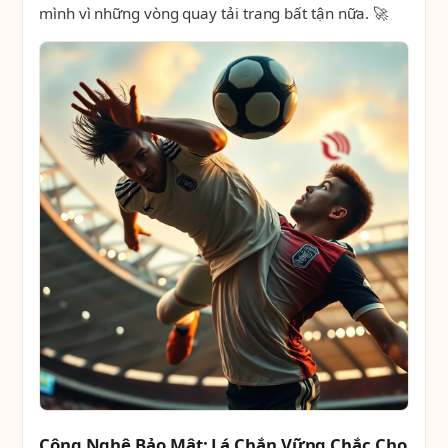
mình vì những vòng quay tải trang bất tận nữa. 🚀
Công Nghệ Bảo Mật: Lá Chắn Vững Chắc Cho