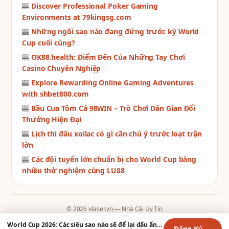
🎰
Discover Professional Poker Gaming
Environments at 79kingsg.com
🎰
Những ngôi sao nào đang đứng trước kỳ World
Cup cuối cùng?
🎰
OK88.health: Điểm Đến Của Những Tay Chơi
Casino Chuyên Nghiệp
🎰
Explore Rewarding Online Gaming Adventures
with shbet800.com
🎰
Bầu Cua Tôm Cá 98WIN – Trò Chơi Dân Gian Đổi
Thưởng Hiện Đại
🎰
Lịch thi đấu xoilac có gì cần chú ý trước loạt trận
lớn
🎰
Các đội tuyển lớn chuẩn bị cho World Cup bằng
nhiều thử nghiệm cùng LU88
© 2026 vlaser.vn — Nhà Cái Uy Tín
Contact
·
Chính Sách Giao Dịch
·
Chính Sách Hoàn Trả
·
Chính Sách Bảo
World Cup 2026: Các siêu sao nào sẽ để lại dấu ấn sâu đậm nhất?
Đăng Ký →