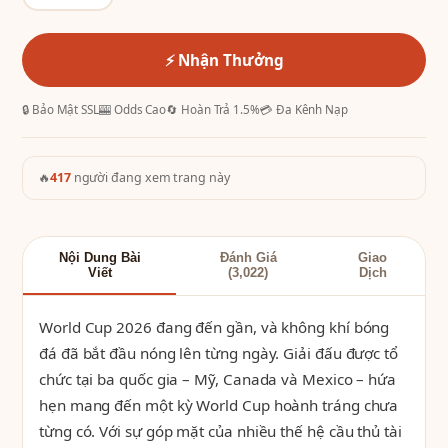
⚡ Nhận Thưởng
🔒 Bảo Mật SSL
🎰 Odds Cao
🔄 Hoàn Trả 1.5%
💳 Đa Kênh Nạp
🔥
417
người đang xem trang này
Nội Dung Bài
Đánh Giá
Giao
Viết
(3,022)
Dịch
World Cup 2026 đang đến gần, và không khí bóng
đá đã bắt đầu nóng lên từng ngày. Giải đấu được tổ
chức tại ba quốc gia – Mỹ, Canada và Mexico – hứa
hẹn mang đến một kỳ World Cup hoành tráng chưa
từng có. Với sự góp mặt của nhiều thế hệ cầu thủ tài