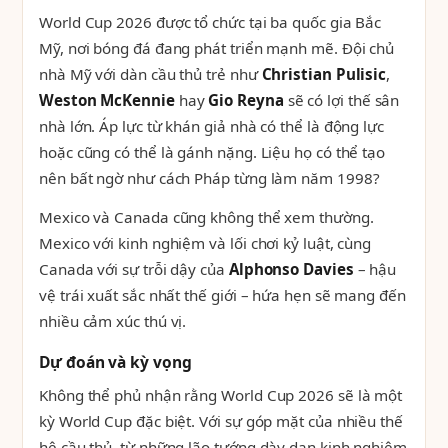
World Cup 2026 được tổ chức tại ba quốc gia Bắc
Mỹ, nơi bóng đá đang phát triển mạnh mẽ. Đội chủ
nhà Mỹ với dàn cầu thủ trẻ như
Christian Pulisic
,
Weston McKennie
hay
Gio Reyna
sẽ có lợi thế sân
nhà lớn. Áp lực từ khán giả nhà có thể là động lực
hoặc cũng có thể là gánh nặng. Liệu họ có thể tạo
nên bất ngờ như cách Pháp từng làm năm 1998?
Mexico và Canada cũng không thể xem thường.
Mexico với kinh nghiệm và lối chơi kỷ luật, cùng
Canada với sự trỗi dậy của
Alphonso Davies
– hậu
vệ trái xuất sắc nhất thế giới – hứa hẹn sẽ mang đến
nhiều cảm xúc thú vị.
Dự đoán và kỳ vọng
Không thể phủ nhận rằng World Cup 2026 sẽ là một
kỳ World Cup đặc biệt. Với sự góp mặt của nhiều thế
hệ cầu thủ, từ những lão tướng dày dạn kinh nghiệm