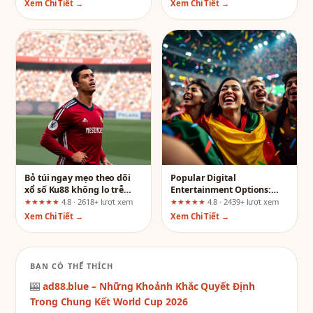
Xem Chi Tiết →
Xem Chi Tiết →
Bỏ túi ngay mẹo theo dõi
Popular Digital
xổ số Ku88 không lo trễ
Entertainment Options:
nhịp
Who Should—and
★★★★★
4.8 · 2618+ lượt xem
★★★★★
4.8 · 2439+ lượt xem
Shouldn’t—Try 8kbet-
Xem Chi Tiết →
Xem Chi Tiết →
co.com
BẠN CÓ THỂ THÍCH
🎰
ad88.blue – Những Khoảnh Khắc Quyết Định
Trong Chung Kết World Cup 2026