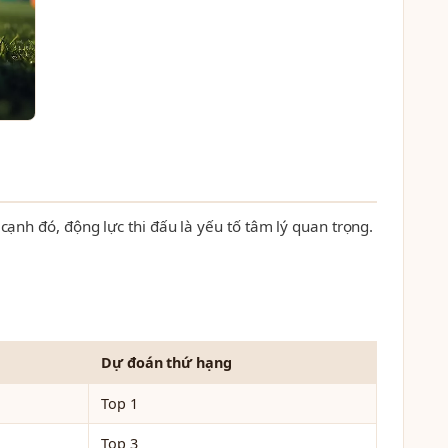
cạnh đó, động lực thi đấu là yếu tố tâm lý quan trọng.
Dự đoán thứ hạng
Top 1
Top 3