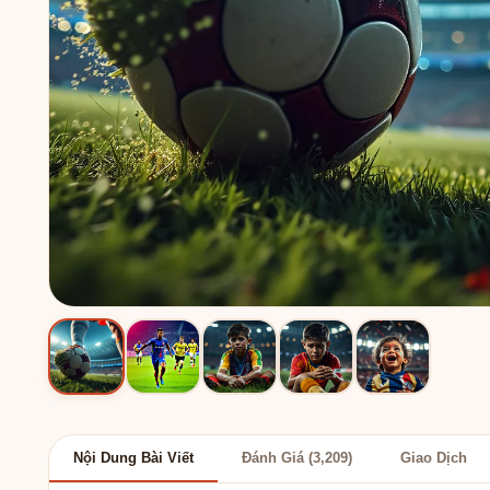
Nội Dung Bài Viết
Đánh Giá (3,209)
Giao Dịch