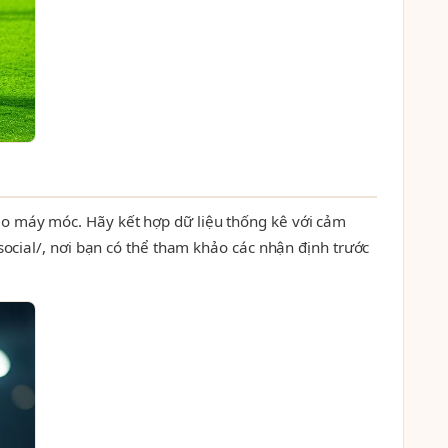
ào máy móc. Hãy kết hợp dữ liệu thống kê với cảm
social/, nơi bạn có thể tham khảo các nhận định trước