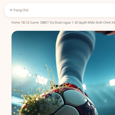
Trang Chủ
Home
›
Tất Cả Game
›
S8BET Dự Đoán Ligue 1: Bí Quyết Nhận Định Chính X