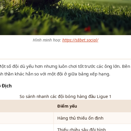
Hình minh hoạ:
https://s8bet.social/
ột số đội dù yếu hơn nhưng luôn chơi tốt trước các ông lớn. Bên 
nh thần khác hẳn so với một đội ở giữa bảng xếp hạng.
 Địch
So sánh nhanh các đội bóng hàng đầu Ligue 1
Điểm yếu
Hàng thủ thiếu ổn định
Thiếu chiều sâu đội hình