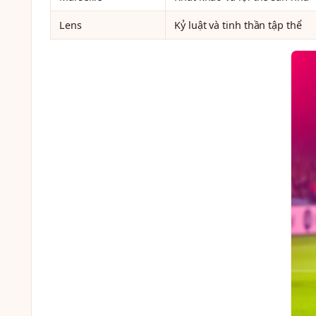
Lens
Kỷ luật và tinh thần tập thể