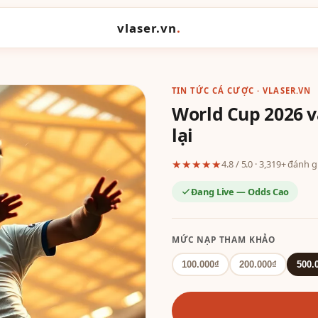
vlaser.vn
.
TIN TỨC CÁ CƯỢC · VLASER.VN
World Cup 2026 
lại
★★★★★
4.8 / 5.0 · 3,319+ đánh 
Đang Live — Odds Cao
MỨC NẠP THAM KHẢO
100.000₫
200.000₫
500.