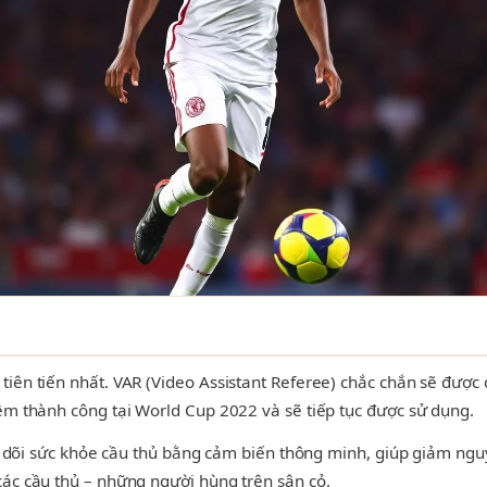
ên tiến nhất. VAR (Video Assistant Referee) chắc chắn sẽ được c
ệm thành công tại World Cup 2022 và sẽ tiếp tục được sử dụng.
heo dõi sức khỏe cầu thủ bằng cảm biến thông minh, giúp giảm n
ác cầu thủ – những người hùng trên sân cỏ.