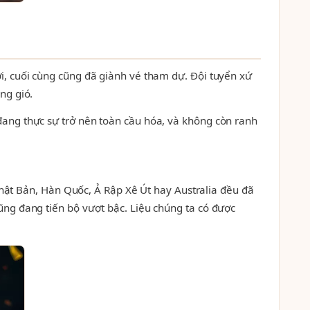
, cuối cùng cũng đã giành vé tham dự. Đội tuyển xứ
ng gió.
ang thực sự trở nên toàn cầu hóa, và không còn ranh
Nhật Bản, Hàn Quốc, Ả Rập Xê Út hay Australia đều đã
ng đang tiến bộ vượt bậc. Liệu chúng ta có được