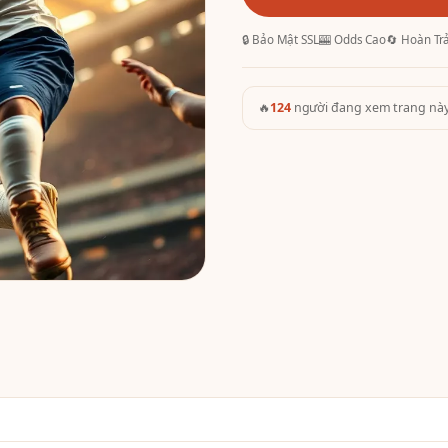
🔒 Bảo Mật SSL
🎰 Odds Cao
🔄 Hoàn Tr
🔥
124
người đang xem trang nà