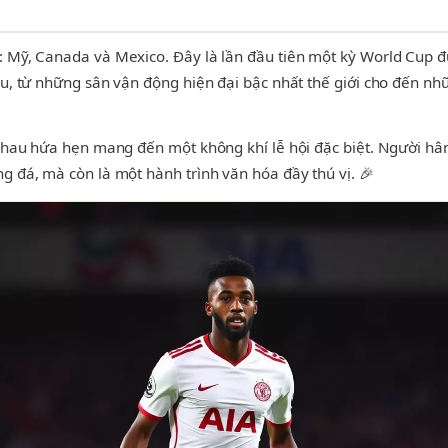
 Mỹ, Canada và Mexico. Đây là lần đầu tiên một kỳ World Cup đư
au, từ những sân vận động hiện đại bậc nhất thế giới cho đến n
c nhau hứa hẹn mang đến một không khí lễ hội đặc biệt. Người h
g đá, mà còn là một hành trình văn hóa đầy thú vị. 🎉