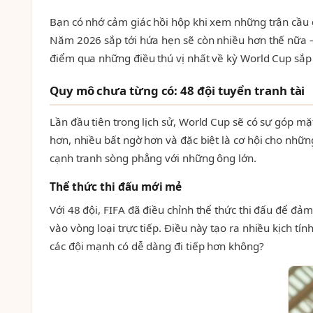
Bạn có nhớ cảm giác hồi hộp khi xem những trận cầu đ
Năm 2026 sắp tới hứa hẹn sẽ còn nhiều hơn thế nữa 
điểm qua những điều thú vị nhất về kỳ World Cup sắp 
Quy mô chưa từng có: 48 đội tuyển tranh tài
Lần đầu tiên trong lịch sử, World Cup sẽ có sự góp mặ
hơn, nhiều bất ngờ hơn và đặc biệt là cơ hội cho nhữ
cạnh tranh sòng phẳng với những ông lớn.
Thể thức thi đấu mới mẻ
Với 48 đội, FIFA đã điều chỉnh thể thức thi đấu để đ
vào vòng loại trực tiếp. Điều này tạo ra nhiều kịch tí
các đội mạnh có dễ dàng đi tiếp hơn không?