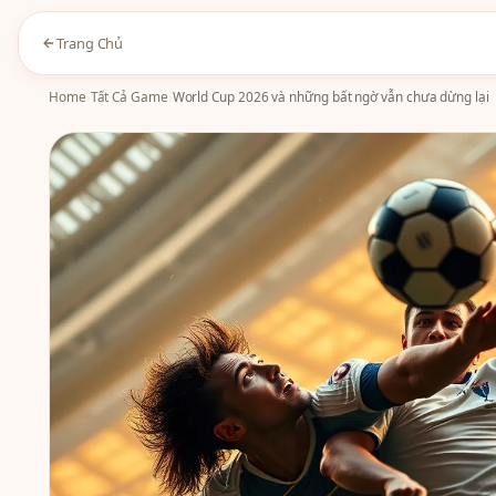
Trang Chủ
Home
›
Tất Cả Game
›
World Cup 2026 và những bất ngờ vẫn chưa dừng lại