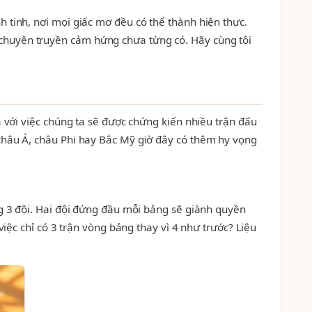
 tinh, nơi mọi giấc mơ đều có thể thành hiện thực.
chuyện truyền cảm hứng chưa từng có. Hãy cùng tôi
a với việc chúng ta sẽ được chứng kiến nhiều trận đấu
châu Á, châu Phi hay Bắc Mỹ giờ đây có thêm hy vọng
ng 3 đội. Hai đội đứng đầu mỗi bảng sẽ giành quyền
việc chỉ có 3 trận vòng bảng thay vì 4 như trước? Liệu