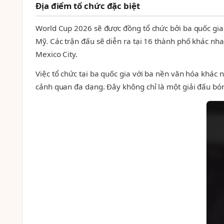
Địa điểm tổ chức đặc biệt
World Cup 2026 sẽ được đồng tổ chức bởi ba quốc gia:
Mỹ. Các trận đấu sẽ diễn ra tại 16 thành phố khác nh
Mexico City.
Việc tổ chức tại ba quốc gia với ba nền văn hóa khá
cảnh quan đa dạng. Đây không chỉ là một giải đấu bón