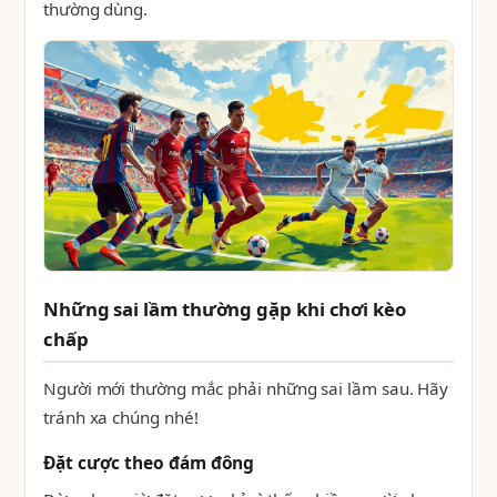
thường dùng.
Những sai lầm thường gặp khi chơi kèo
chấp
Người mới thường mắc phải những sai lầm sau. Hãy
tránh xa chúng nhé!
Đặt cược theo đám đông