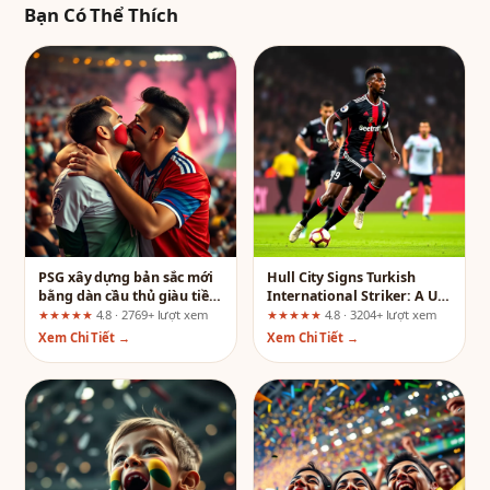
Bạn Có Thể Thích
PSG xây dựng bản sắc mới
Hull City Signs Turkish
bằng dàn cầu thủ giàu tiềm
International Striker: A UX
năng cùng LU88
Evaluation of
★★★★★
4.8 · 2769+ lượt xem
★★★★★
4.8 · 3204+ lượt xem
uu88.fashion’s Betting
Xem Chi Tiết →
Xem Chi Tiết →
Platform Claims