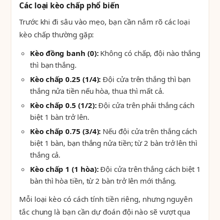
Các loại kèo chấp phổ biến
Trước khi đi sâu vào mẹo, bạn cần nắm rõ các loại
kèo chấp thường gặp:
Kèo đồng banh (0):
Không có chấp, đội nào thắng
thì bạn thắng.
Kèo chấp 0.25 (1/4):
Đội cửa trên thắng thì bạn
thắng nửa tiền nếu hòa, thua thì mất cả.
Kèo chấp 0.5 (1/2):
Đội cửa trên phải thắng cách
biệt 1 bàn trở lên.
Kèo chấp 0.75 (3/4):
Nếu đội cửa trên thắng cách
biệt 1 bàn, bạn thắng nửa tiền; từ 2 bàn trở lên thì
thắng cả.
Kèo chấp 1 (1 hòa):
Đội cửa trên thắng cách biệt 1
bàn thì hòa tiền, từ 2 bàn trở lên mới thắng.
Mỗi loại kèo có cách tính tiền riêng, nhưng nguyên
tắc chung là bạn cần dự đoán đội nào sẽ vượt qua