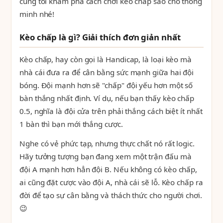
cùng tôi khám phá cách chơi kèo chấp sao cho thông
minh nhé!
Kèo chấp là gì? Giải thích đơn giản nhất
Kèo chấp, hay còn gọi là Handicap, là loại kèo mà
nhà cái đưa ra để cân bằng sức mạnh giữa hai đội
bóng. Đội mạnh hơn sẽ "chấp" đội yếu hơn một số
bàn thắng nhất định. Ví dụ, nếu bạn thấy kèo chấp
0.5, nghĩa là đội cửa trên phải thắng cách biệt ít nhất
1 bàn thì bạn mới thắng cược.
Nghe có vẻ phức tạp, nhưng thực chất nó rất logic.
Hãy tưởng tượng bạn đang xem một trận đấu mà
đội A mạnh hơn hẳn đội B. Nếu không có kèo chấp,
ai cũng đặt cược vào đội A, nhà cái sẽ lỗ. Kèo chấp ra
đời để tạo sự cân bằng và thách thức cho người chơi.
😉