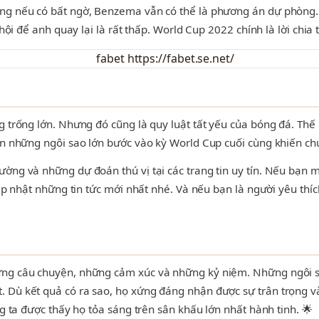
ng nếu có bất ngờ, Benzema vẫn có thể là phương án dự phòng. Ở
hội để anh quay lại là rất thấp. World Cup 2022 chính là lời chia 
g trống lớn. Nhưng đó cũng là quy luật tất yếu của bóng đá. Thế
ến những ngôi sao lớn bước vào kỳ World Cup cuối cùng khiến chú
ường và những dự đoán thú vị tại các trang tin uy tín. Nếu bạn
p nhật những tin tức mới nhất nhé. Và nếu bạn là người yêu thí
ững câu chuyện, những cảm xúc và những kỷ niệm. Những ngôi s
. Dù kết quả có ra sao, họ xứng đáng nhận được sự trân trọng 
g ta được thấy họ tỏa sáng trên sân khấu lớn nhất hành tinh. 🌟