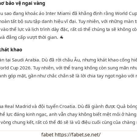
mơ bảo vệ ngai vàng
êu sao đang khoác áo Inter Miami đã khẳng định rằng World Cup 
hoàn tất bộ sưu tập danh hiệu vĩ đại. Tuy nhiên, với những màn 
vào thể lực và lịch trình dày đặc, rất có thể chúng ta sẽ không c
à đẳng cấp vượt thời gian. 🐐
 khát khao
àn tại Saudi Arabia. Dù đã rời châu Âu, nhưng khát khao cống h
rld Cup 2026. Tuy nhiên, với thể trạng không còn sung mãn như 
anh góp mặt, gần như chắc chắn sẽ là lời chia tay ngọt ngào với
i của Real Madrid và đội tuyển Croatia. Dù đã giành được Quả bó
thể lực đáng kinh ngạc, anh vẫn chạy không biết mệt mỏi ở hàng
vòng chung kết, rất có thể đó sẽ là vũ điệu cuối cùng của chàng n