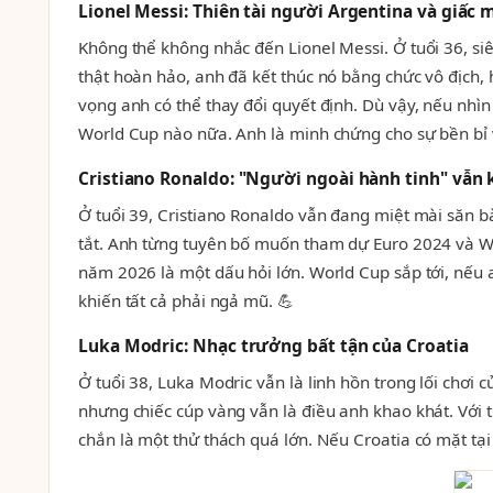
Lionel Messi: Thiên tài người Argentina và giấc 
Không thể không nhắc đến Lionel Messi. Ở tuổi 36, si
thật hoàn hảo, anh đã kết thúc nó bằng chức vô địch, 
vọng anh có thể thay đổi quyết định. Dù vậy, nếu nhìn 
World Cup nào nữa. Anh là minh chứng cho sự bền bỉ v
Cristiano Ronaldo: "Người ngoài hành tinh" vẫn
Ở tuổi 39, Cristiano Ronaldo vẫn đang miệt mài săn b
tắt. Anh từng tuyên bố muốn tham dự Euro 2024 và Wo
năm 2026 là một dấu hỏi lớn. World Cup sắp tới, nếu 
khiến tất cả phải ngả mũ. 💪
Luka Modric: Nhạc trưởng bất tận của Croatia
Ở tuổi 38, Luka Modric vẫn là linh hồn trong lối chơ
nhưng chiếc cúp vàng vẫn là điều anh khao khát. Với 
chắn là một thử thách quá lớn. Nếu Croatia có mặt tại 