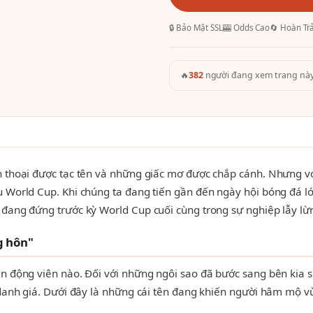
🔒 Bảo Mật SSL
🎰 Odds Cao
🔄 Hoàn Tr
🔥
382
người đang xem trang nà
 thoại được tạc tên và những giấc mơ được chắp cánh. Nhưng với 
u World Cup. Khi chúng ta đang tiến gần đến ngày hội bóng đá l
 đang đứng trước kỳ World Cup cuối cùng trong sự nghiệp lẫy lừ
g hôn"
ận động viên nào. Đối với những ngôi sao đã bước sang bên kia 
 danh giá. Dưới đây là những cái tên đang khiến người hâm mộ v