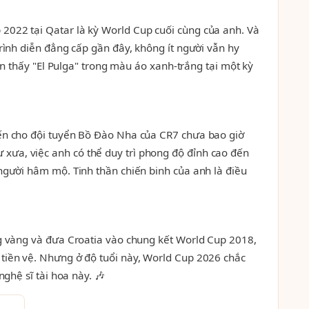
2022 tại Qatar là kỳ World Cup cuối cùng của anh. Và
trình diễn đẳng cấp gần đây, không ít người vẫn hy
òn thấy "El Pulga" trong màu áo xanh-trắng tại một kỳ
iến cho đội tuyển Bồ Đào Nha của CR7 chưa bao giờ
xưa, việc anh có thể duy trì phong độ đỉnh cao đến
 người hâm mộ. Tinh thần chiến binh của anh là điều
ng vàng và đưa Croatia vào chung kết World Cup 2018,
 tiền vệ. Nhưng ở độ tuổi này, World Cup 2026 chắc
ghệ sĩ tài hoa này. 🎶