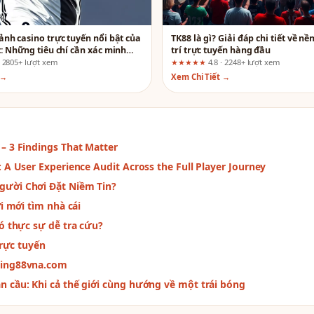
nh casino trực tuyến nổi bật của
TK88 là gì? Giải đáp chi tiết về nề
: Những tiêu chí cần xác minh
trí trực tuyến hàng đầu
ham gia
· 2805+ lượt xem
★★★★★
4.8 · 2248+ lượt xem
 →
Xem Chi Tiết →
– 3 Findings That Matter
 A User Experience Audit Across the Full Player Journey
gười Chơi Đặt Niềm Tin?
i mới tìm nhà cái
ó thực sự dễ tra cứu?
trực tuyến
king88vna.com
 cầu: Khi cả thế giới cùng hướng về một trái bóng