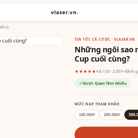
vlaser.vn
.
ối cù
TIN TỨC CÁ CƯỢC · VLASER.VN
Những ngôi sao 
Cup cuối cùng?
★★★★★
4.8 / 5.0 · 3,307+ đánh 
Được Quan Tâm Nhiều
MỨC NẠP THAM KHẢO
100.000₫
200.000₫
500.