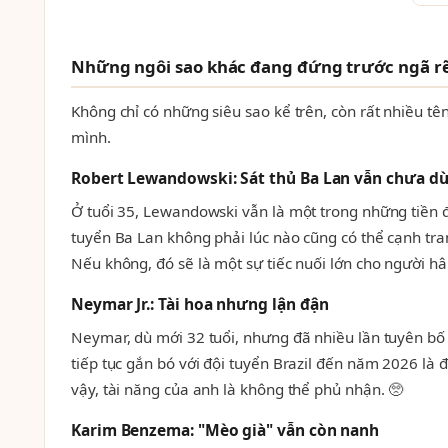
Những ngôi sao khác đang đứng trước ngã rẽ
Không chỉ có những siêu sao kể trên, còn rất nhiều tên
mình.
Robert Lewandowski: Sát thủ Ba Lan vẫn chưa dừ
Ở tuổi 35, Lewandowski vẫn là một trong những tiền đạ
tuyển Ba Lan không phải lúc nào cũng có thể cạnh tra
Nếu không, đó sẽ là một sự tiếc nuối lớn cho người h
Neymar Jr.: Tài hoa nhưng lận đận
Neymar, dù mới 32 tuổi, nhưng đã nhiều lần tuyên bố 
tiếp tục gắn bó với đội tuyển Brazil đến năm 2026 là đ
vậy, tài năng của anh là không thể phủ nhận. 🥺
Karim Benzema: "Mèo già" vẫn còn nanh