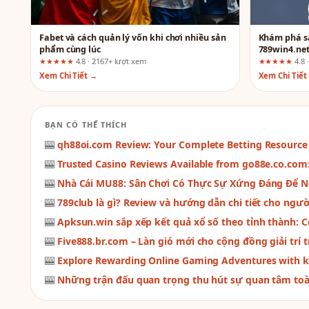
Fabet và cách quản lý vốn khi chơi nhiều sản
Khám phá sả
phẩm cùng lúc
789win4.net
trước khi t
★★★★★
4.8 · 2167+ lượt xem
★★★★★
4.8 
Xem Chi Tiết →
Xem Chi Tiết
BẠN CÓ THỂ THÍCH
🎰
qh88oi.com Review: Your Complete Betting Resource 
🎰
Trusted Casino Reviews Available from go88e.co.com:
🎰
Nhà Cái MU88: Sân Chơi Có Thực Sự Xứng Đáng Để N
🎰
789club là gì? Review và hướng dẫn chi tiết cho ngườ
🎰
Apksun.win sắp xếp kết quả xổ số theo tỉnh thành: C
🎰
Five888.br.com – Làn gió mới cho cộng đồng giải trí 
🎰
Explore Rewarding Online Gaming Adventures with 
🎰
Những trận đấu quan trọng thu hút sự quan tâm toàn