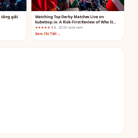
n tảng giải
Watching Top Derby Matches Live on
kubettop.io: A Risk-First Review of Who It
Fits and Who Should Skip It
★★★★★
4.8 · 2213+ lượt xem
Xem Chi Tiết →