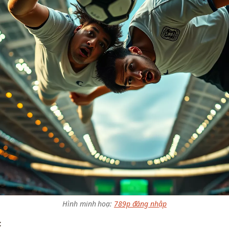
Hình minh hoạ:
789p đăng nhập
c