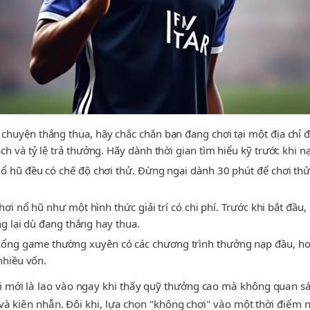
 chuyện thắng thua, hãy chắc chắn bạn đang chơi tại một địa chỉ
và tỷ lệ trả thưởng. Hãy dành thời gian tìm hiểu kỹ trước khi nạ
 hũ đều có chế độ chơi thử. Đừng ngại dành 30 phút để chơi thử, 
hơi nổ hũ như một hình thức giải trí có chi phí. Trước khi bắt đầu
ng lại dù đang thắng hay thua.
ổng game thường xuyên có các chương trình thưởng nạp đầu, hoàn
nhiều vốn.
i mới là lao vào ngay khi thấy quỹ thưởng cao mà không quan s
 và kiên nhẫn. Đôi khi, lựa chọn "không chơi" vào một thời điểm 