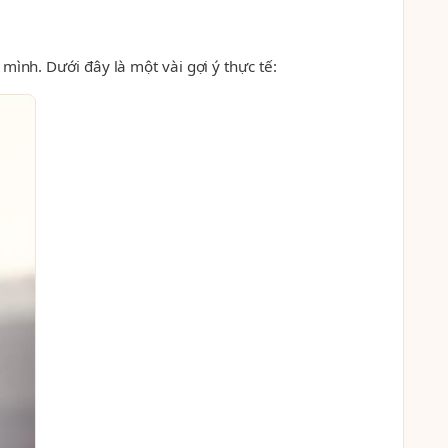
mình. Dưới đây là một vài gợi ý thực tế: