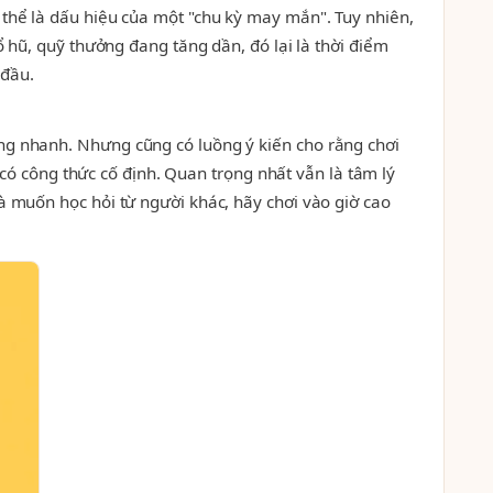
 thể là dấu hiệu của một "chu kỳ may mắn". Tuy nhiên,
ổ hũ, quỹ thưởng đang tăng dần, đó lại là thời điểm
 đầu.
ộng nhanh. Nhưng cũng có luồng ý kiến cho rằng chơi
g có công thức cố định. Quan trọng nhất vẫn là tâm lý
à muốn học hỏi từ người khác, hãy chơi vào giờ cao