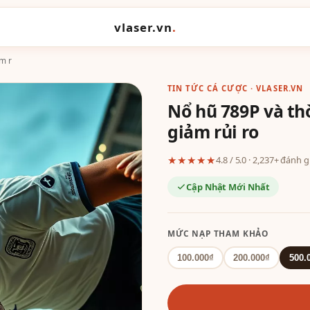
vlaser.vn
.
ảm r
TIN TỨC CÁ CƯỢC · VLASER.VN
Nổ hũ 789P và th
giảm rủi ro
★★★★★
4.8 / 5.0 · 2,237+ đánh 
Cập Nhật Mới Nhất
MỨC NẠP THAM KHẢO
100.000₫
200.000₫
500.