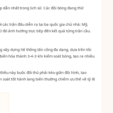
dẫn nhất trong lịch sử. Các đội bóng đang thử
i các trận đấu diễn ra tại ba quốc gia chủ nhà: Mỹ,
ừ đó ảnh hưởng trực tiếp đến kết quả từng trận cầu.
ng xây dựng hệ thống tấn công đa dạng, dựa trên tốc
biến hóa thành 3-4-3 khi kiểm soát bóng, tạo ra nhiều
iều này buộc đối thủ phải kéo giãn đội hình, tạo
 soát tốt hành lang biên thường chiếm ưu thế về tỷ lệ