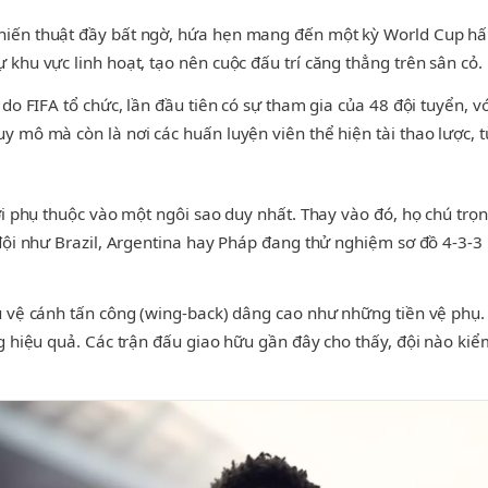
iến thuật đầy bất ngờ, hứa hẹn mang đến một kỳ World Cup hấp 
khu vực linh hoạt, tạo nên cuộc đấu trí căng thẳng trên sân cỏ.
 do FIFA tổ chức, lần đầu tiên có sự tham gia của 48 đội tuyển, vớ
 mô mà còn là nơi các huấn luyện viên thể hiện tài thao lược, t
ơi phụ thuộc vào một ngôi sao duy nhất. Thay vào đó, họ chú trọ
đội như Brazil, Argentina hay Pháp đang thử nghiệm sơ đồ 4-3-3 
 vệ cánh tấn công (wing-back) dâng cao như những tiền vệ phụ. Đ
 hiệu quả. Các trận đấu giao hữu gần đây cho thấy, đội nào kiểm