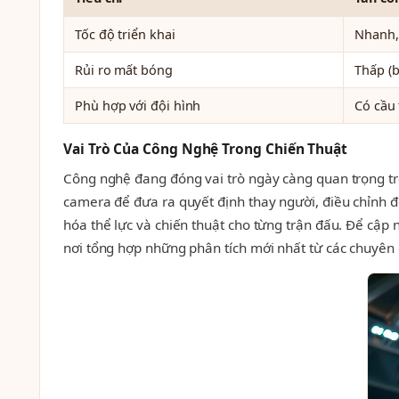
Tốc độ triển khai
Nhanh,
Rủi ro mất bóng
Thấp (b
Phù hợp với đội hình
Có cầu 
Vai Trò Của Công Nghệ Trong Chiến Thuật
Công nghệ đang đóng vai trò ngày càng quan trọng tro
camera để đưa ra quyết định thay người, điều chỉnh đ
hóa thể lực và chiến thuật cho từng trận đấu. Để cập
nơi tổng hợp những phân tích mới nhất từ các chuyên 