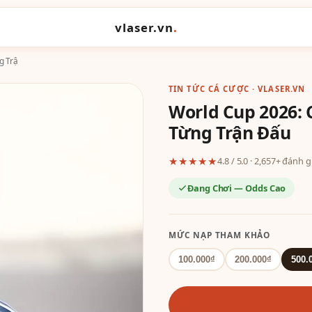
vlaser.vn
.
g Trậ
TIN TỨC CÁ CƯỢC · VLASER.VN
World Cup 2026: 
Từng Trận Đấu
★★★★★
4.8 / 5.0 · 2,657+ đánh 
Đang Chơi — Odds Cao
MỨC NẠP THAM KHẢO
100.000₫
200.000₫
500.