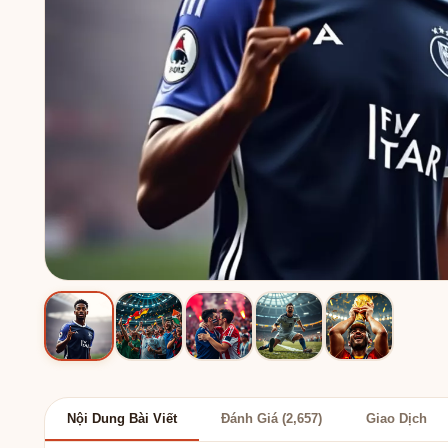
Nội Dung Bài Viết
Đánh Giá (2,657)
Giao Dịch