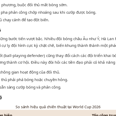
i phương, buộc đối thủ mất bóng sớm.
 pha phản công chớp nhoáng sau khi cướp được bóng.
ủ chạy cánh để tạo đột biến.
á
hững bước tiến vượt bậc. Nhiều đội bóng châu Âu như Ý, Hà Lan
rì cự ly đội hình cực kỳ chặt chẽ, biến khung thành thành một phá
t (ball-playing defender) cũng thay đổi cách các đội triển khai 
ơng thành cơ hội. Điều này đòi hỏi các tiền đạo phải có khả năng
không gian hoạt động của đối thủ.
ối thủ phải phá bóng hoặc chuyền hỏng.
, sẵn sàng cướp bóng và phản công.
Lộ
So sánh hiệu quả chiến thuật tại World Cup 2026
ng biên
Tấn công tru