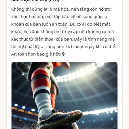
Không chỉ dừng lại ở mã hóa, nền tảng còn hỗ trợ
xác thực hai lớp, một lớp bảo vệ bổ sung giúp tài
khoản của bạn luôn an toàn. Dù có ai đó biết mật
khẩu, họ cũng không thể truy cập nếu không có mã
xác thực từ điện thoại của bạn. Đây là tính năng mà
tôi nghĩ bất kỳ ai cũng nên kích hoạt ngay khi có thể.
An toàn hơn bao giờ hết! 🔒