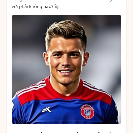
vời phải không nào? 🚀