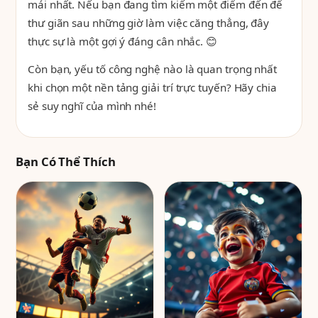
mái nhất. Nếu bạn đang tìm kiếm một điểm đến để
thư giãn sau những giờ làm việc căng thẳng, đây
thực sự là một gợi ý đáng cân nhắc. 😊
Còn bạn, yếu tố công nghệ nào là quan trọng nhất
khi chọn một nền tảng giải trí trực tuyến? Hãy chia
sẻ suy nghĩ của mình nhé!
Bạn Có Thể Thích