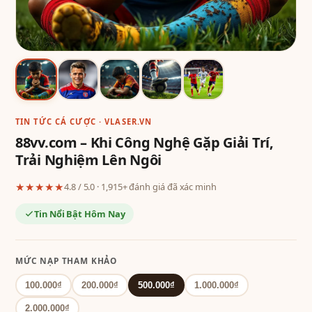
TIN TỨC CÁ CƯỢC · VLASER.VN
88vv.com – Khi Công Nghệ Gặp Giải Trí,
Trải Nghiệm Lên Ngôi
★★★★★
4.8 / 5.0 · 1,915+ đánh giá đã xác minh
Tin Nổi Bật Hôm Nay
MỨC NẠP THAM KHẢO
100.000₫
200.000₫
500.000₫
1.000.000₫
2.000.000₫