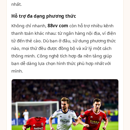
nhất.
Hỗ trợ đa dạng phương thức
Không chỉ nhanh,
88vv com
còn hỗ trợ nhiều kênh
thanh toán khác nhau: từ ngân hàng nội địa, ví điện
tử đến thẻ cào. Dù bạn ở đâu, sử dụng phương thức
nào, mọi thứ đều được đồng bộ và xử lý một cách
thông minh. Công nghệ tích hợp đa nền tảng giúp
bạn dễ dàng lựa chọn hình thức phù hợp nhất với
mình.