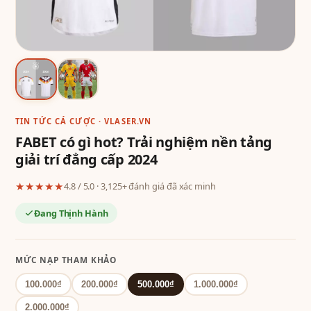
TIN TỨC CÁ CƯỢC · VLASER.VN
FABET có gì hot? Trải nghiệm nền tảng
giải trí đẳng cấp 2024
★★★★★
4.8 / 5.0 · 3,125+ đánh giá đã xác minh
Đang Thịnh Hành
MỨC NẠP THAM KHẢO
100.000₫
200.000₫
500.000₫
1.000.000₫
2.000.000₫