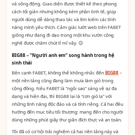
và sống động. Giao diện được thiết kế theo phong
cách tối giản nhưng không kém phần tinh tế, giúp
người dùng dễ dàng thao tác và tìm kiếm các tính
năng mình yêu thích. Cảm giác lướt web trên FABET
giống như đang đi dạo trong một khu vườn công
nghệ được chăm chút tỉ mỉ vậy. 😉
BIG88 – “Người anh em” song hành trong hệ
sinh thái
Bên cạnh FABET, không thể không nhắc đến
BIG88
–
một nền tảng cũng đang làm mưa làm gió trong
cộng đồng. Nếu FABET là “ngôi sao” sáng về sự đa
dạng và hiện đại, thì BIG88 lại là “cơn gió lạ” với
những tính năng độc đáo và cá tính riêng. Cả hai đều
hướng đến mục tiêu tối thượng: mang đến cho người
dùng những phút giây thư giãn đích thực và an toàn.
Tôi đã có cơ hội trải nghiệm cả hai nền tảng này và