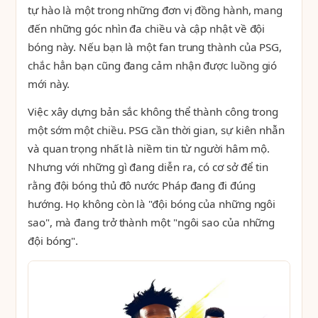
tự hào là một trong những đơn vị đồng hành, mang
đến những góc nhìn đa chiều và cập nhật về đội
bóng này. Nếu bạn là một fan trung thành của PSG,
chắc hẳn bạn cũng đang cảm nhận được luồng gió
mới này.
Việc xây dựng bản sắc không thể thành công trong
một sớm một chiều. PSG cần thời gian, sự kiên nhẫn
và quan trọng nhất là niềm tin từ người hâm mộ.
Nhưng với những gì đang diễn ra, có cơ sở để tin
rằng đội bóng thủ đô nước Pháp đang đi đúng
hướng. Họ không còn là "đội bóng của những ngôi
sao", mà đang trở thành một "ngôi sao của những
đội bóng".