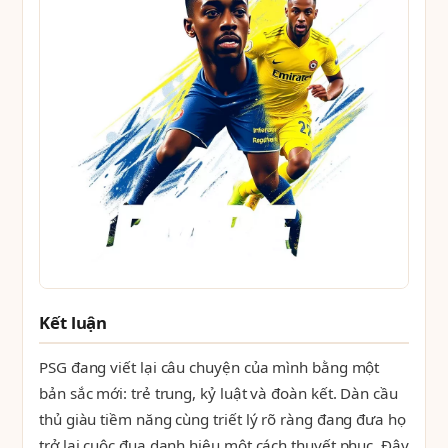
Kết luận
PSG đang viết lại câu chuyện của mình bằng một
bản sắc mới: trẻ trung, kỷ luật và đoàn kết. Dàn cầu
thủ giàu tiềm năng cùng triết lý rõ ràng đang đưa họ
trở lại cuộc đua danh hiệu một cách thuyết phục. Đây