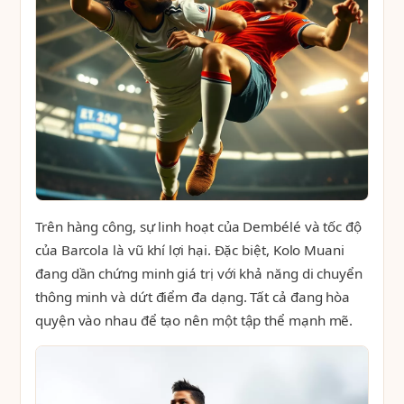
Trên hàng công, sự linh hoạt của Dembélé và tốc độ
của Barcola là vũ khí lợi hại. Đặc biệt, Kolo Muani
đang dần chứng minh giá trị với khả năng di chuyển
thông minh và dứt điểm đa dạng. Tất cả đang hòa
quyện vào nhau để tạo nên một tập thể mạnh mẽ.