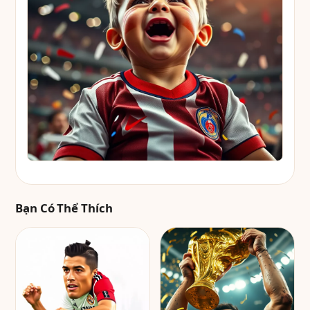
Bạn Có Thể Thích