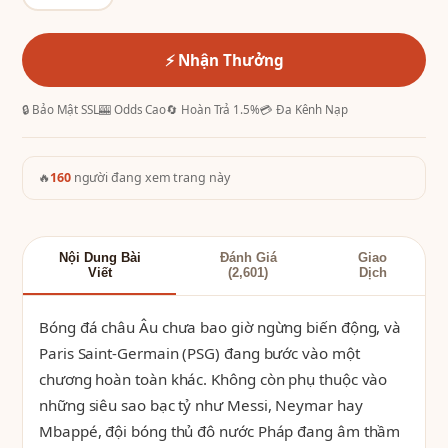
⚡ Nhận Thưởng
🔒 Bảo Mật SSL
🎰 Odds Cao
🔄 Hoàn Trả 1.5%
💳 Đa Kênh Nạp
🔥
160
người đang xem trang này
Nội Dung Bài
Đánh Giá
Giao
Viết
(2,601)
Dịch
Bóng đá châu Âu chưa bao giờ ngừng biến động, và
Paris Saint-Germain (PSG) đang bước vào một
chương hoàn toàn khác. Không còn phụ thuộc vào
những siêu sao bạc tỷ như Messi, Neymar hay
Mbappé, đội bóng thủ đô nước Pháp đang âm thầm