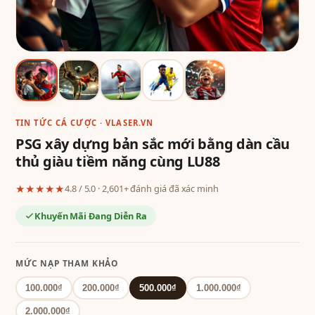
TIN TỨC CÁ CƯỢC · VLASER.VN
PSG xây dựng bản sắc mới bằng dàn cầu
thủ giàu tiềm năng cùng LU88
★★★★★
4.8 / 5.0 · 2,601+ đánh giá đã xác minh
Khuyến Mãi Đang Diễn Ra
MỨC NẠP THAM KHẢO
100.000₫
200.000₫
500.000₫
1.000.000₫
2.000.000₫