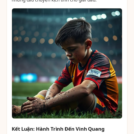
Kết Luận: Hành Trình Đến Vinh Quang