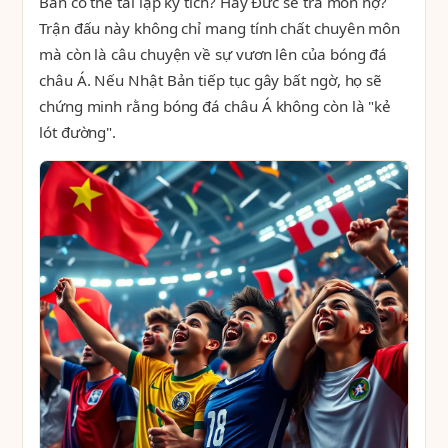
Bản có thể tái lập kỳ tích? Hay Đức sẽ trả món nợ?
Trận đấu này không chỉ mang tính chất chuyên môn
mà còn là câu chuyện về sự vươn lên của bóng đá
châu Á. Nếu Nhật Bản tiếp tục gây bất ngờ, họ sẽ
chứng minh rằng bóng đá châu Á không còn là "kẻ
lót đường".