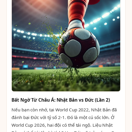
Bất Ngờ Từ Châu Á: Nhật Bản vs Đức (Lần 2)
Nếu bạn còn nhớ, tại World Cup 2022, Nhật Bản đã
đánh bại Đức với tỷ số 2-1. Đó là một cú sốc lớn. Ở
World Cup 2026, hai đội có thể tái ngộ. Liệu Nhật