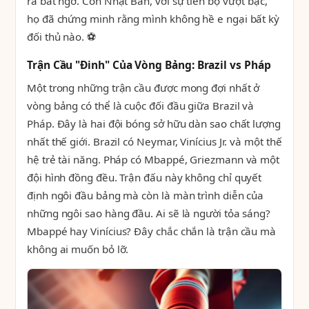
ra bất ngờ. Còn Nhật Bản, với sự tiến bộ vượt bậc,
họ đã chứng minh rằng mình không hề e ngại bất kỳ
đối thủ nào. ⚽
Trận Cầu "Đinh" Của Vòng Bảng: Brazil vs Pháp
Một trong những trận cầu được mong đợi nhất ở
vòng bảng có thể là cuộc đối đầu giữa Brazil và
Pháp. Đây là hai đội bóng sở hữu dàn sao chất lượng
nhất thế giới. Brazil có Neymar, Vinícius Jr. và một thế
hệ trẻ tài năng. Pháp có Mbappé, Griezmann và một
đội hình đồng đều. Trận đấu này không chỉ quyết
định ngôi đầu bảng mà còn là màn trình diễn của
những ngôi sao hàng đầu. Ai sẽ là người tỏa sáng?
Mbappé hay Vinícius? Đây chắc chắn là trận cầu mà
không ai muốn bỏ lỡ.