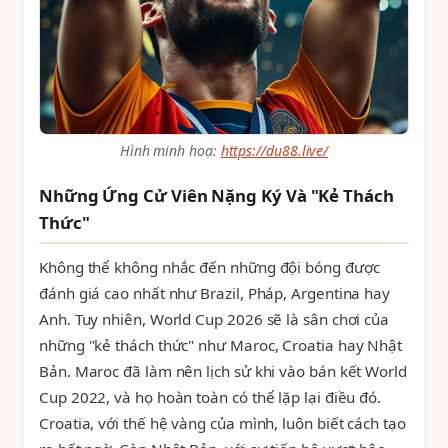
Hình minh hoạ:
https://du88.live/
Những Ứng Cử Viên Nặng Ký Và "Kẻ Thách
Thức"
Không thể không nhắc đến những đội bóng được
đánh giá cao nhất như Brazil, Pháp, Argentina hay
Anh. Tuy nhiên, World Cup 2026 sẽ là sân chơi của
những "kẻ thách thức" như Maroc, Croatia hay Nhật
Bản. Maroc đã làm nên lịch sử khi vào bán kết World
Cup 2022, và họ hoàn toàn có thể lặp lại điều đó.
Croatia, với thế hệ vàng của mình, luôn biết cách tạo