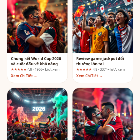
Chung kết World Cup 2026
Review game jackpot đổi
và cuộc đấu về khả năng
thưởng lớn tại
đọc điểm rơi cùng
789wincom.college: Hành
★★★★★
4.8 · 1966+ lượt xem
★★★★★
4.8 · 3374+ lượt xem
sky88a1.com
trình từ A đến Z
Xem Chi Tiết →
Xem Chi Tiết →