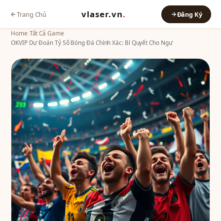
vlaser.vn
.
Trang Chủ
Đăng Ký
Home
›
Tất Cả Game
›
OKVIP Dự Đoán Tỷ Số Bóng Đá Chính Xác: Bí Quyết Cho Ngư