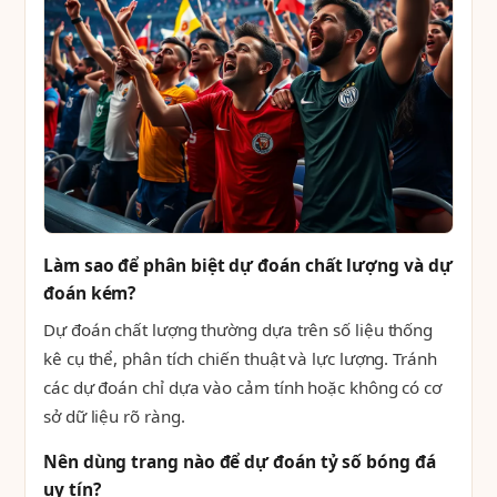
Làm sao để phân biệt dự đoán chất lượng và dự
đoán kém?
Dự đoán chất lượng thường dựa trên số liệu thống
kê cụ thể, phân tích chiến thuật và lực lượng. Tránh
các dự đoán chỉ dựa vào cảm tính hoặc không có cơ
sở dữ liệu rõ ràng.
Nên dùng trang nào để dự đoán tỷ số bóng đá
uy tín?