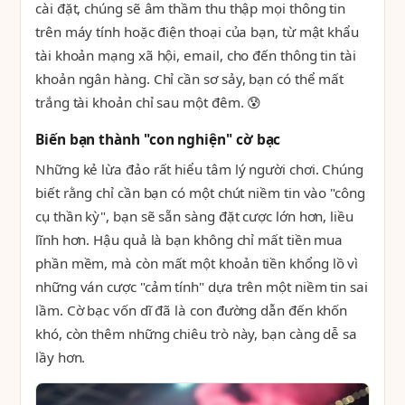
cài đặt, chúng sẽ âm thầm thu thập mọi thông tin
trên máy tính hoặc điện thoại của bạn, từ mật khẩu
tài khoản mạng xã hội, email, cho đến thông tin tài
khoản ngân hàng. Chỉ cần sơ sảy, bạn có thể mất
trắng tài khoản chỉ sau một đêm. 😰
Biến bạn thành "con nghiện" cờ bạc
Những kẻ lừa đảo rất hiểu tâm lý người chơi. Chúng
biết rằng chỉ cần bạn có một chút niềm tin vào "công
cụ thần kỳ", bạn sẽ sẵn sàng đặt cược lớn hơn, liều
lĩnh hơn. Hậu quả là bạn không chỉ mất tiền mua
phần mềm, mà còn mất một khoản tiền khổng lồ vì
những ván cược "cảm tính" dựa trên một niềm tin sai
lầm. Cờ bạc vốn dĩ đã là con đường dẫn đến khốn
khó, còn thêm những chiêu trò này, bạn càng dễ sa
lầy hơn.