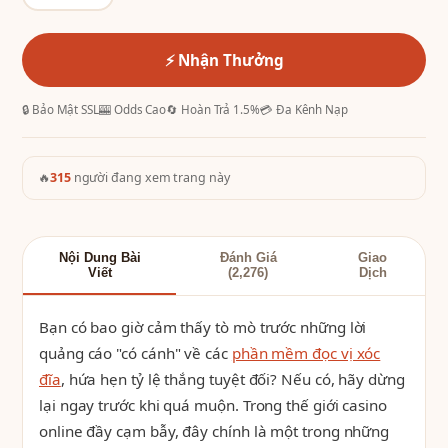
⚡ Nhận Thưởng
🔒 Bảo Mật SSL
🎰 Odds Cao
🔄 Hoàn Trả 1.5%
💳 Đa Kênh Nạp
🔥
315
người đang xem trang này
Nội Dung Bài
Đánh Giá
Giao
Viết
(2,276)
Dịch
Bạn có bao giờ cảm thấy tò mò trước những lời
quảng cáo "có cánh" về các
phần mềm đọc vị xóc
đĩa
, hứa hẹn tỷ lệ thắng tuyệt đối? Nếu có, hãy dừng
lại ngay trước khi quá muộn. Trong thế giới casino
online đầy cạm bẫy, đây chính là một trong những