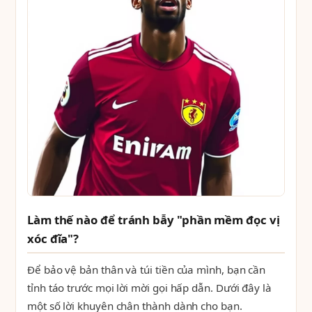
Làm thế nào để tránh bẫy "phần mềm đọc vị
xóc đĩa"?
Để bảo vệ bản thân và túi tiền của mình, bạn cần
tỉnh táo trước mọi lời mời gọi hấp dẫn. Dưới đây là
một số lời khuyên chân thành dành cho bạn.