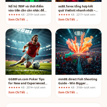
Nổ hũ 789P và thời điểm
xx88.forex tổng hợp kết
vào tiền cần cân nhắc để
quả Vietlott nhanh nhất –
giảm rủi ro
Sân chơi dành cho dân chơi
★★★★★
4.8 · 2319+ lượt xem
★★★★★
4.8 · 2217+ lượt xem
thực thụ
Xem Chi Tiết →
Xem Chi Tiết →
GG88Fun.com Poker Tips
mm88.direct Fish Shooting
for New and Experienced
Guide – Win Bigger
Players
Rewards: 3 Key Insights
★★★★★
4.8 · 2014+ lượt xem
★★★★★
4.8 · 3166+ lượt xem
You Need First
Xem Chi Tiết →
Xem Chi Tiết →