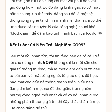
khi các lệnh rút tiền cũng chỉ mất vài phút đến vài
giờ đồng hồ – một tốc độ đáng kinh ngạc so với mặt
bằng chung. Có thể thấy, đằng sau đó là một hệ
thống công nghệ tài chính mạnh mẽ, thậm chí có thể
ứng dụng các nguyên lý của công nghệ chuỗi khối
(blockchain) để đảm bảo tính minh bạch và tốc độ. 💸
Kết Luận: Có Nên Trải Nghiệm GO99?
Sau một hồi phân tích, tôi tin rằng bạn đã có câu trả
lời cho riêng mình.
GO99
không chỉ là một sân chơi
giải trí thông thường, mà là một điểm đến được đầu
tư bài bản về mặt công nghệ, từ giao diện, đồ họa,
bảo mật cho đến hệ thống thanh toán. Nếu bạn
đang tìm kiếm một nơi để thư giãn, trải nghiệm
những công nghệ mới nhất và có cơ hội nhận được
những phần thưởng giá trị, thì đây chắc chắn là một
lựa chọn đáng để thử.