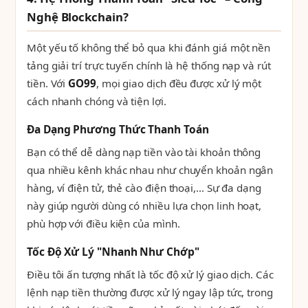
Nghệ Blockchain?
Một yếu tố không thể bỏ qua khi đánh giá một nền
tảng giải trí trực tuyến chính là hệ thống nạp và rút
tiền. Với
GO99
, mọi giao dịch đều được xử lý một
cách nhanh chóng và tiện lợi.
Đa Dạng Phương Thức Thanh Toán
Bạn có thể dễ dàng nạp tiền vào tài khoản thông
qua nhiều kênh khác nhau như chuyển khoản ngân
hàng, ví điện tử, thẻ cào điện thoại,... Sự đa dạng
này giúp người dùng có nhiều lựa chọn linh hoạt,
phù hợp với điều kiện của mình.
Tốc Độ Xử Lý "Nhanh Như Chớp"
Điều tôi ấn tượng nhất là tốc độ xử lý giao dịch. Các
lệnh nạp tiền thường được xử lý ngay lập tức, trong