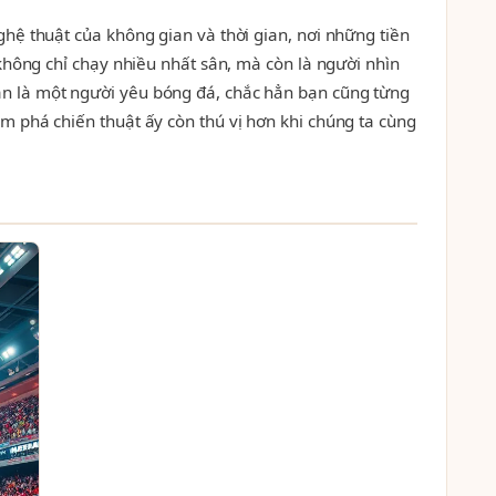
hệ thuật của không gian và thời gian, nơi những tiền
không chỉ chạy nhiều nhất sân, mà còn là người nhìn
n là một người yêu bóng đá, chắc hẳn bạn cũng từng
 phá chiến thuật ấy còn thú vị hơn khi chúng ta cùng