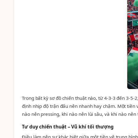
Trong bất kỳ sơ đồ chiến thuật nào, từ 4-3-3 đến 3-5-
định nhịp độ trận đấu nên nhanh hay chậm. Một tiền v
nào nên pressing, khi nào nên lùi sâu, và khi nào nê
Tư duy chiến thuật – Vũ khí tối thượng
Điều làm nên sự khác biệt giữa một tiền vệ trung bình