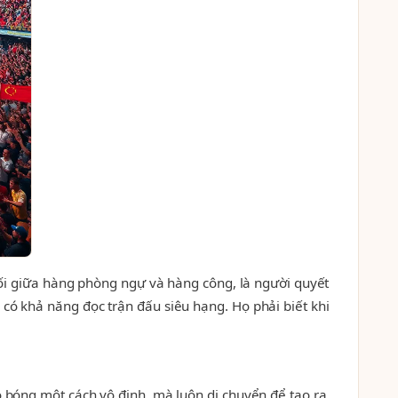
 nối giữa hàng phòng ngự và hàng công, là người quyết
 có khả năng đọc trận đấu siêu hạng. Họ phải biết khi
o bóng một cách vô định, mà luôn di chuyển để tạo ra