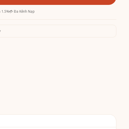
ả 1.5%
💳 Đa Kênh Nạp
y