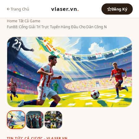
vlaser.vn
.
Trang Chủ
Đăng Ký
Home
›
Tất Cả Game
›
Fun88: Cổng Giải Trí Trực Tuyến Hàng Đầu Cho Dân Công N
TIN TỨC CÁ CƯỢC · VLASER.VN