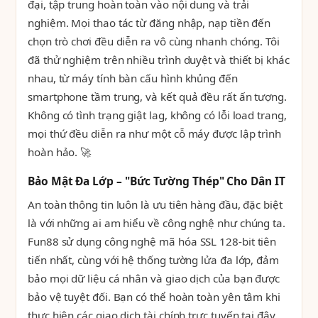
đại, tập trung hoàn toàn vào nội dung và trải
nghiệm. Mọi thao tác từ đăng nhập, nạp tiền đến
chọn trò chơi đều diễn ra vô cùng nhanh chóng. Tôi
đã thử nghiệm trên nhiều trình duyệt và thiết bị khác
nhau, từ máy tính bàn cấu hình khủng đến
smartphone tầm trung, và kết quả đều rất ấn tượng.
Không có tình trạng giật lag, không có lỗi load trang,
mọi thứ đều diễn ra như một cỗ máy được lập trình
hoàn hảo. 🚀
Bảo Mật Đa Lớp – "Bức Tường Thép" Cho Dân IT
An toàn thông tin luôn là ưu tiên hàng đầu, đặc biệt
là với những ai am hiểu về công nghệ như chúng ta.
Fun88 sử dụng công nghệ mã hóa SSL 128-bit tiên
tiến nhất, cùng với hệ thống tường lửa đa lớp, đảm
bảo mọi dữ liệu cá nhân và giao dịch của bạn được
bảo vệ tuyệt đối. Bạn có thể hoàn toàn yên tâm khi
thực hiện các giao dịch tài chính trực tuyến tại đây,