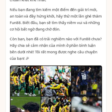
Nếu bạn đang tìm kiếm một điểm đến giải trí mới,
an toàn và đầy hứng khởi, hãy thử một lần ghé thăm
Fun88. Biết đâu, bạn sẽ tìm thấy niềm vui và những
cơ hội bất ngờ đang chờ đón.
Còn bạn, bạn đã có trải nghiệm nào với Fun88 chưa?
Hãy chia sẻ cảm nhận của mình ở phần bình luận
bên dưới nhé! Tôi rất mong được nghe câu chuyện
của bạn! 🎉