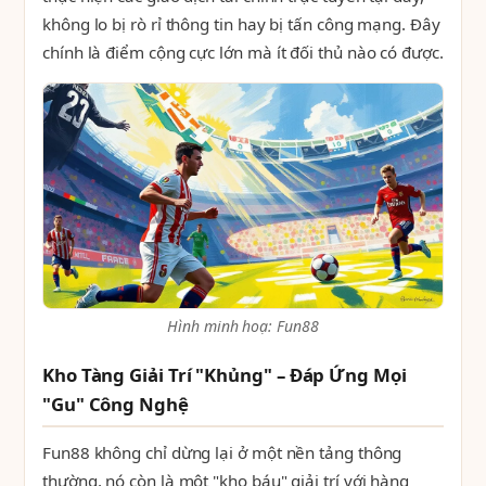
không lo bị rò rỉ thông tin hay bị tấn công mạng. Đây
chính là điểm cộng cực lớn mà ít đối thủ nào có được.
Hình minh hoạ: Fun88
Kho Tàng Giải Trí "Khủng" – Đáp Ứng Mọi
"Gu" Công Nghệ
Fun88 không chỉ dừng lại ở một nền tảng thông
thường, nó còn là một "kho báu" giải trí với hàng