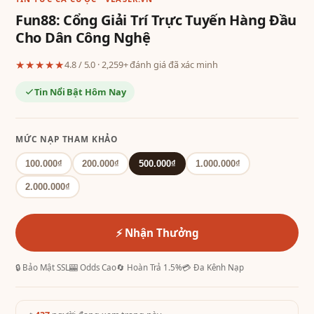
Fun88: Cổng Giải Trí Trực Tuyến Hàng Đầu
Cho Dân Công Nghệ
★★★★★
4.8 / 5.0 · 2,259+ đánh giá đã xác minh
Tin Nổi Bật Hôm Nay
MỨC NẠP THAM KHẢO
100.000₫
200.000₫
500.000₫
1.000.000₫
2.000.000₫
⚡ Nhận Thưởng
🔒 Bảo Mật SSL
🎰 Odds Cao
🔄 Hoàn Trả 1.5%
💳 Đa Kênh Nạp