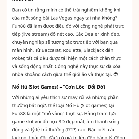
Bạn có tin rằng mình có thể trải nghiệm không khí
của một sòng bài Las Vegas ngay tại nhà không?
Fun88 đã làm được điều đó với công nghệ phát trực
tiếp (live stream) độ nét cao. Các Dealer xinh đẹp,
chuyên nghiệp sẽ tương tác trực tiếp với bạn qua
màn hình. Từ Baccarat, Roulette, Blackjack đến
Poker, tất cả đều được tái hiện một cách chân thực
và sống động nhất. Công nghệ này thực sự đã xóa
nhòa khoảng cách giữa thế giới ảo và thực tại. 😎
Nổ Hũ (Slot Games) – "Cơn Lốc" Đổi Đời
Với những ai yêu thích sự may rủi và những phần
thưởng bất ngờ, thể loại Nổ Hũ (Slot games) tại
Fun88 là một "mỏ vàng" thực sự. Hàng trăm tựa
game slot với đồ họa 3D đẹp mắt, âm thanh sống
động và tỷ lệ trả thưởng (RTP) cao. Đặc biệt, các
Jackpot (giải độc đắc) có giá trị lên đến hàng tỷ đồng