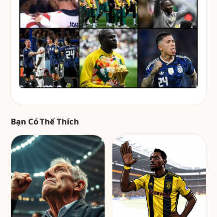
Bạn Có Thể Thích