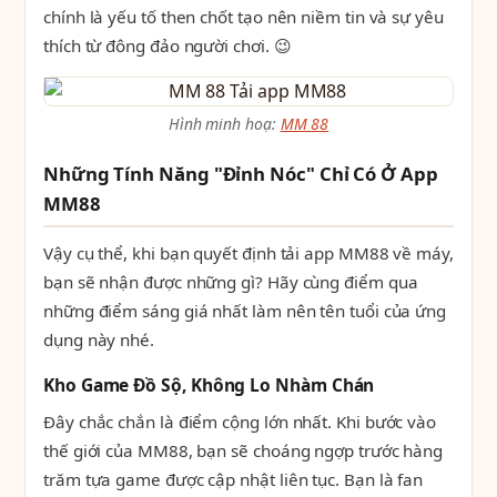
chính là yếu tố then chốt tạo nên niềm tin và sự yêu
thích từ đông đảo người chơi. 😉
Hình minh hoạ:
MM 88
Những Tính Năng "Đỉnh Nóc" Chỉ Có Ở App
MM88
Vậy cụ thể, khi bạn quyết định tải app MM88 về máy,
bạn sẽ nhận được những gì? Hãy cùng điểm qua
những điểm sáng giá nhất làm nên tên tuổi của ứng
dụng này nhé.
Kho Game Đồ Sộ, Không Lo Nhàm Chán
Đây chắc chắn là điểm cộng lớn nhất. Khi bước vào
thế giới của MM88, bạn sẽ choáng ngợp trước hàng
trăm tựa game được cập nhật liên tục. Bạn là fan