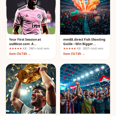
Your First Session at
mm88.direct Fish Shooting
uu88csn.com: A
Guide – Win Bigger
Straightforward Guide to
Rewards: 3 Key Insights
★★★★★
4.8 · 1861+ lượt xem
★★★★★
4.8 · 3057+ lượt xem
Elite Virtual Gaming
You Need First
Xem Chi Tiết →
Xem Chi Tiết →
Centers