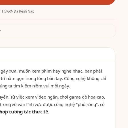
ả 1.5%
💳 Đa Kênh Nạp
y
? Ngày xưa, muốn xem phim hay nghe nhạc, bạn phải
i trí nằm gọn trong lòng bàn tay. Công nghệ không chỉ
húng ta tìm kiếm niềm vui mỗi ngày.
uyến. Từ việc xem video ngắn, chơi game đồ họa cao,
trong vô vàn lĩnh vực được công nghệ "phủ sóng", có
t hợp tương tác thực tế
.