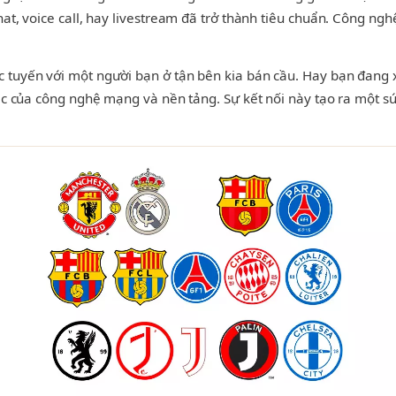
at, voice call, hay livestream đã trở thành tiêu chuẩn. Công ngh
tuyến với một người bạn ở tận bên kia bán cầu. Hay bạn đang x
bậc của công nghệ mạng và nền tảng. Sự kết nối này tạo ra một s