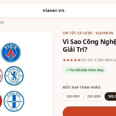
vlaser.vn
.
Trí?
TIN TỨC CÁ CƯỢC · VLASER.VN
Vì Sao Công Ngh
Giải Trí?
★★★★★
4.8 / 5.0 · 2,196+ đánh 
Tin Nổi Bật Hôm Nay
MỨC NẠP THAM KHẢO
100.000₫
200.000₫
500.