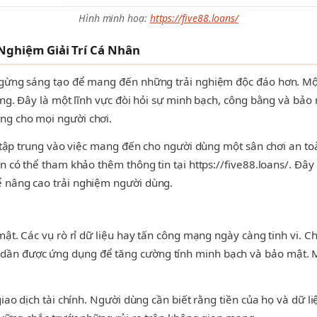
Hình minh hoạ:
https://five88.loans/
Nghiệm Giải Trí Cá Nhân
ngừng sáng tạo để mang đến những trải nghiệm độc đáo hơn. Mộ
ởng. Đây là một lĩnh vực đòi hỏi sự minh bạch, công bằng và bảo
ng cho mọi người chơi.
i, tập trung vào việc mang đến cho người dùng một sân chơi an 
n có thể tham khảo thêm thông tin tại https://five88.loans/. Đâ
ể nâng cao trải nghiệm người dùng.
ật. Các vụ rò rỉ dữ liệu hay tấn công mạng ngày càng tinh vi. Chí
n được ứng dụng để tăng cường tính minh bạch và bảo mật. Mọi
giao dịch tài chính. Người dùng cần biết rằng tiền của họ và dữ