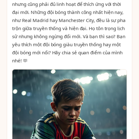
nhưng cũng phải đủ linh hoạt để thích ứng với thời
đại mới. Những đội bóng thành công nhất hiện nay,
như Real Madrid hay Manchester City, đều là sự pha
trộn giữa truyền thống và hiện đại. Họ tôn trọng lịch
sử nhưng không ngừng đổi mới. Và bạn thì sao? Bạn
yêu thích một đội bóng giàu truyền thống hay một
đội bóng mới nổi? Hãy chia sẻ quan điểm của mình
nhé! 🫶