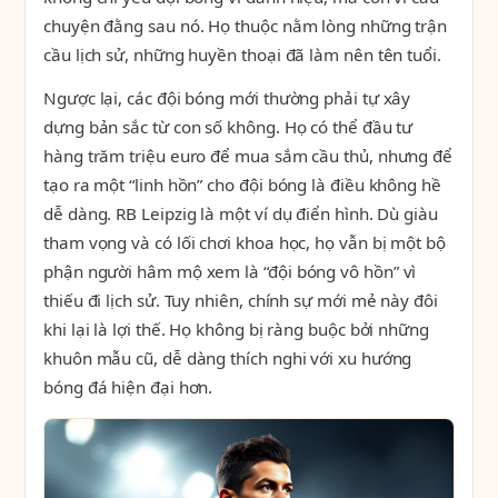
chuyện đằng sau nó. Họ thuộc nằm lòng những trận
cầu lịch sử, những huyền thoại đã làm nên tên tuổi.
Ngược lại, các đội bóng mới thường phải tự xây
dựng bản sắc từ con số không. Họ có thể đầu tư
hàng trăm triệu euro để mua sắm cầu thủ, nhưng để
tạo ra một “linh hồn” cho đội bóng là điều không hề
dễ dàng. RB Leipzig là một ví dụ điển hình. Dù giàu
tham vọng và có lối chơi khoa học, họ vẫn bị một bộ
phận người hâm mộ xem là “đội bóng vô hồn” vì
thiếu đi lịch sử. Tuy nhiên, chính sự mới mẻ này đôi
khi lại là lợi thế. Họ không bị ràng buộc bởi những
khuôn mẫu cũ, dễ dàng thích nghi với xu hướng
bóng đá hiện đại hơn.