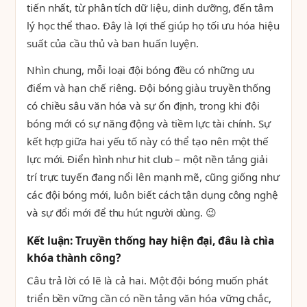
tiến nhất, từ phân tích dữ liệu, dinh dưỡng, đến tâm
lý học thể thao. Đây là lợi thế giúp họ tối ưu hóa hiệu
suất của cầu thủ và ban huấn luyện.
Nhìn chung, mỗi loại đội bóng đều có những ưu
điểm và hạn chế riêng. Đội bóng giàu truyền thống
có chiều sâu văn hóa và sự ổn định, trong khi đội
bóng mới có sự năng động và tiềm lực tài chính. Sự
kết hợp giữa hai yếu tố này có thể tạo nên một thế
lực mới. Điển hình như hit club – một nền tảng giải
trí trực tuyến đang nổi lên mạnh mẽ, cũng giống như
các đội bóng mới, luôn biết cách tận dụng công nghệ
và sự đổi mới để thu hút người dùng. 😉
Kết luận: Truyền thống hay hiện đại, đâu là chìa
khóa thành công?
Câu trả lời có lẽ là cả hai. Một đội bóng muốn phát
triển bền vững cần có nền tảng văn hóa vững chắc,