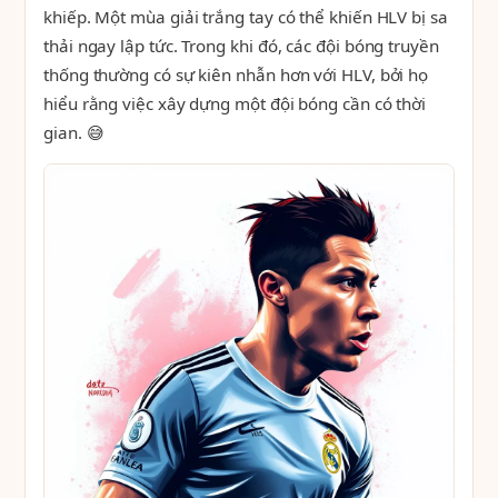
khiếp. Một mùa giải trắng tay có thể khiến HLV bị sa
thải ngay lập tức. Trong khi đó, các đội bóng truyền
thống thường có sự kiên nhẫn hơn với HLV, bởi họ
hiểu rằng việc xây dựng một đội bóng cần có thời
gian. 😅