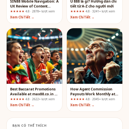
SIN88 Mobile Navigation: A
U 888 là gì? Hướng dẫn chi
UX Review of Content
tiết từ A-Z cho người mới
Accessibility and Friction
★★★★★
4.8 · 2878+ lượt xem
★★★★★
4.8 · 3241+ lượt xem
Points
Xem Chi Tiết →
Xem Chi Tiết →
Best Baccarat Promotions
How Agent Commission
Available at max88.co.in –
Payouts Work Monthly at
The Real Value After
kp88.health
★★★★★
4.8 · 2622+ lượt xem
★★★★★
4.8 · 2045+ lượt xem
Wagering Requirements
Xem Chi Tiết →
Xem Chi Tiết →
BẠN CÓ THỂ THÍCH