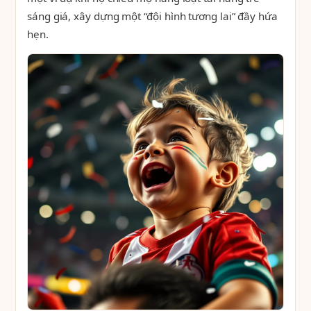
sáng giá, xây dựng một “đội hình tương lai” đầy hứa
hẹn.