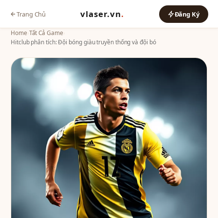
vlaser.vn
.
Trang Chủ
Đăng Ký
Home
›
Tất Cả Game
›
Hitclub phân tích: Đội bóng giàu truyền thống và đội bó