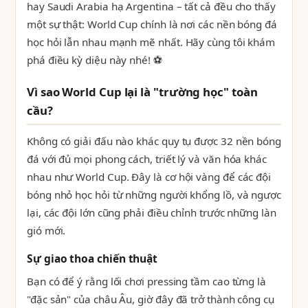
hay Saudi Arabia hạ Argentina – tất cả đều cho thấy
một sự thật: World Cup chính là nơi các nền bóng đá
học hỏi lẫn nhau mạnh mẽ nhất. Hãy cùng tôi khám
phá điều kỳ diệu này nhé! ⚽
Vì sao World Cup lại là "trường học" toàn
cầu?
Không có giải đấu nào khác quy tụ được 32 nền bóng
đá với đủ mọi phong cách, triết lý và văn hóa khác
nhau như World Cup. Đây là cơ hội vàng để các đội
bóng nhỏ học hỏi từ những người khổng lồ, và ngược
lại, các đội lớn cũng phải điều chỉnh trước những làn
gió mới.
Sự giao thoa chiến thuật
Bạn có để ý rằng lối chơi pressing tầm cao từng là
"đặc sản" của châu Âu, giờ đây đã trở thành công cụ