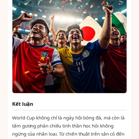
Kết luận
World Cup không chỉ là ngày hội bóng đá, mà còn là
tấm gương phản chiếu tinh thần học hỏi không
ngừng của nhân loại. Từ chiến thuật trên sân cỏ đến