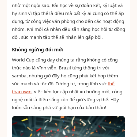
nhờ một ngôi sao. Bài học về sự đoàn kết, kỷ luật và
hy sinh vì tập thể là điều mà bất kỳ ai cũng có thể áp
dụng, từ công việc văn phòng cho đến các hoạt động
nhóm. Khi mỗi cá nhân đều sẵn sàng học hỏi từ đồng
đội, sức mạnh tập thể sẽ nhân lên gấp bội.
Không ngừng đổi mới
World Cup cũng dạy chúng ta rằng không có công
thức nào là vĩnh viễn. Brazil từng thống trị với
samba, nhưng giờ đây họ cũng phải kết hợp thêm
sức mạnh và tốc độ. Tương tự, trong lĩnh vực
thể
thao iwin
, việc liên tục cập nhật xu hướng mới, công
nghệ mới là điều sống còn để giữ vững vị thế. Hãy
luôn sẵn sàng phá vỡ giới hạn của bản thân!