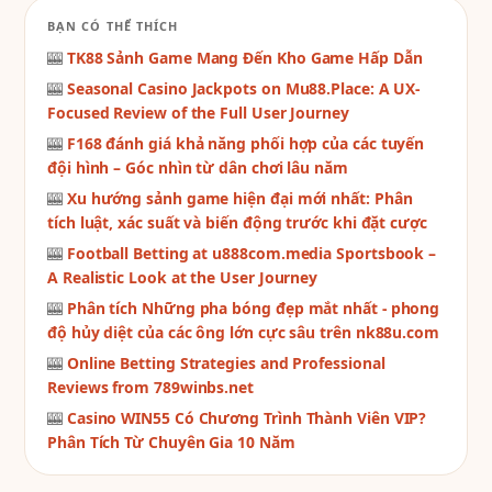
BẠN CÓ THỂ THÍCH
🎰
TK88 Sảnh Game Mang Đến Kho Game Hấp Dẫn
🎰
Seasonal Casino Jackpots on Mu88.Place: A UX-
Focused Review of the Full User Journey
🎰
F168 đánh giá khả năng phối hợp của các tuyến
đội hình – Góc nhìn từ dân chơi lâu năm
🎰
Xu hướng sảnh game hiện đại mới nhất: Phân
tích luật, xác suất và biến động trước khi đặt cược
🎰
Football Betting at u888com.media Sportsbook –
A Realistic Look at the User Journey
🎰
Phân tích Những pha bóng đẹp mắt nhất - phong
độ hủy diệt của các ông lớn cực sâu trên nk88u.com
🎰
Online Betting Strategies and Professional
Reviews from 789winbs.net
🎰
Casino WIN55 Có Chương Trình Thành Viên VIP?
Phân Tích Từ Chuyên Gia 10 Năm