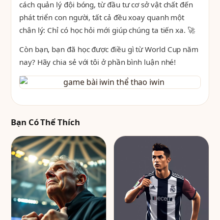
cách quản lý đội bóng, từ đầu tư cơ sở vật chất đến
phát triển con người, tất cả đều xoay quanh một
chân lý: Chỉ có học hỏi mới giúp chúng ta tiến xa. 🚀
Còn bạn, bạn đã học được điều gì từ World Cup năm
nay? Hãy chia sẻ với tôi ở phần bình luận nhé!
Bạn Có Thể Thích