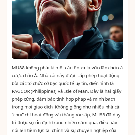
MU88 không phải là một cái tên xa lạ với dân chơi cá
cược châu Á. Nhà cái này được cấp phép hoạt động
bởi các tổ chức cờ bạc quốc tế uy tín, điển hình là
PAGCOR (Philippines) và Isle of Man. Đây là hai giấy
phép cứng, đảm bảo tính hợp pháp và minh bạch
trong mọi giao dịch. Không giống như nhiều nhà cái
"chui" chỉ hoạt động vài tháng rồi sập, MU88 đã duy
trì được sự ổn định trong nhiều năm qua, điều này
nói lên tiềm lực tài chính và sự chuyên nghiệp của