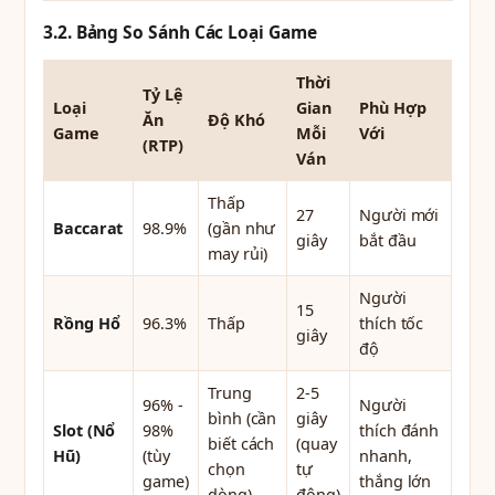
3.2. Bảng So Sánh Các Loại Game
Thời
Tỷ Lệ
Loại
Gian
Phù Hợp
Ăn
Độ Khó
Game
Mỗi
Với
(RTP)
Ván
Thấp
27
Người mới
Baccarat
98.9%
(gần như
giây
bắt đầu
may rủi)
Người
15
Rồng Hổ
96.3%
Thấp
thích tốc
giây
độ
Trung
2-5
96% -
Người
bình (cần
giây
Slot (Nổ
98%
thích đánh
biết cách
(quay
Hũ)
(tùy
nhanh,
chọn
tự
game)
thắng lớn
dòng)
động)