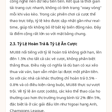
công nghệ nén dữ liệu tiên tiến. Kết quả là thời gian
tải trang cực nhanh, không có tình trạng "xoay vòng"
mỗi khi vào kèo. Trong các phiên chơi cá cược thể
thao trực tiếp, tỷ lệ kèo được cập nhật gần như real-
time, giúp tôi không bỏ lỡ bất kỳ biến động nào. Đây
là điểm cộng rất lớn so với mặt bằng chung.
2.3. Tỷ Lệ Hoàn Trả & Tỷ Lệ Ăn Cược
MU88 nổi tiếng với tỷ lệ hoàn trả không giới hạn, lên
đến 1.5% cho tất cả các vé cược, không phân biệt
thắng thua. Điều này có nghĩa là dù bạn có xui xẻo
thua vài ván, bạn vẫn nhận lại được một phần tiền.
So với các nhà cái khác thường chỉ hoàn trả 0.5% -
0.8% và có điều kiện ràng buộc, MU88 thực sự vượt
trội. Về tỷ lệ ăn cược (odds), các kèo thể thao của họ
thường cao hơn thị trường trung bình từ 2% đến 5%,
đặc biệt là ở các giải đấu lớn như Ngoại hạng Anh,
Champions League.