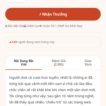
⚡ Nhận Thưởng
🔒 Bảo Mật SSL
🎰 Odds Cao
🔄 Hoàn Trả 1.5%
💳 Đa Kênh Nạp
🔥
123
người đang xem trang này
Nội Dung Bài
Đánh Giá
Giao
Viết
(2,991)
Dịch
Người chơi cá cược trực tuyến, nhất là những ai đã
từng trải qua cảnh mất tiền oan vì nhà cái lừa đảo,
chắc chắn sẽ rất khắt khe khi chọn một sân chơi mới.
Tôi cũng từng như vậy. Sau gần 10 năm trong nghề,
tôi đã thấy quá nhiều "chiêu trò" từ các trang web