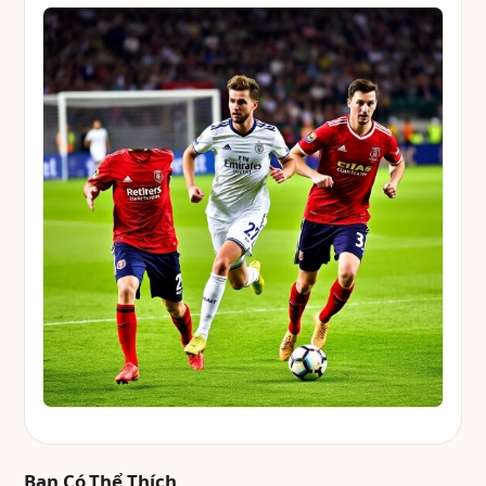
Bạn Có Thể Thích