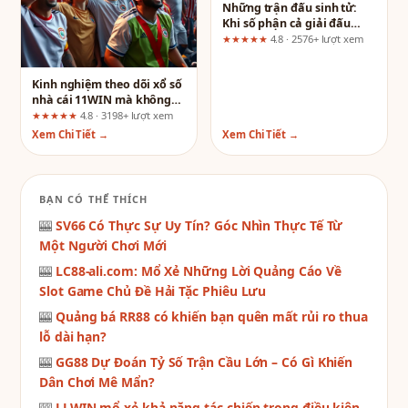
Những trận đấu sinh tử:
Khi số phận cả giải đấu
nằm trong một trái bóng
★★★★★
4.8 · 2576+ lượt xem
Kinh nghiệm theo dõi xổ số
nhà cái 11WIN mà không
bỏ sót kết quả
★★★★★
4.8 · 3198+ lượt xem
Xem Chi Tiết →
Xem Chi Tiết →
BẠN CÓ THỂ THÍCH
🎰
SV66 Có Thực Sự Uy Tín? Góc Nhìn Thực Tế Từ
Một Người Chơi Mới
🎰
LC88-ali.com: Mổ Xẻ Những Lời Quảng Cáo Về
Slot Game Chủ Đề Hải Tặc Phiêu Lưu
🎰
Quảng bá RR88 có khiến bạn quên mất rủi ro thua
lỗ dài hạn?
🎰
GG88 Dự Đoán Tỷ Số Trận Cầu Lớn – Có Gì Khiến
Dân Chơi Mê Mẩn?
🎰
LLWIN mổ xẻ khả năng tác chiến trong điều kiện