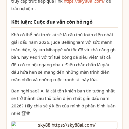
truy cập trực tiếp qua link
https://sky88ai.com/
để
trải nghiệm.
Kết luận: Cuộc đua vẫn còn bỏ ngỏ
Khó có thể nói trước ai sẽ là cầu thủ toàn diện nhất
giải đấu năm 2026. Jude Bellingham với sức mạnh
toàn diện, Kylian Mbappé với tốc độ và khả năng ghi
bàn, hay Pedri với trí tuệ bóng đá siêu việt? Tất cả
đều có cơ hội ngang nhau. Điều chắc chắn là giải
đấu hứa hẹn sẽ mang đến những màn trình diễn
mãn nhãn và những cuộc tranh tài nảy lửa.
Bạn nghĩ sao? Ai là cái tên khiến bạn tin tưởng nhất
sẽ trở thành cầu thủ toàn diện nhất giải đấu năm
2026? Hãy chia sẻ ý kiến của mình ở phần bình luận
nhé! 🏆⚽