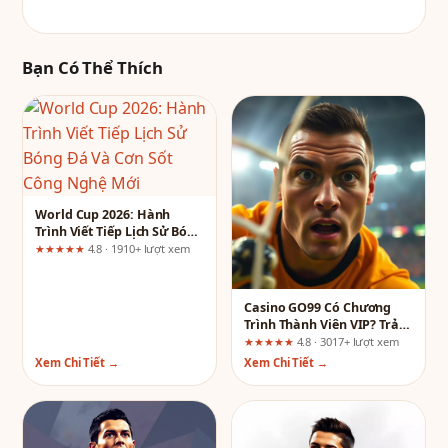
Bạn Có Thể Thích
World Cup 2026: Hành
Trình Viết Tiếp Lịch Sử Bóng
Đá Và Cơn Sốt Công Nghệ
★★★★★
4.8 · 1910+ lượt xem
Mới
Casino GO99 Có Chương
Trình Thành Viên VIP? Trải
Nghiệm Thực Tế Từ Người
★★★★★
4.8 · 3017+ lượt xem
Chơi Lâu Năm
Xem Chi Tiết →
Xem Chi Tiết →