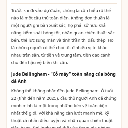
Trước khi đi vào dự đoán, chúng ta cần hiểu rõ thế
nào là một cầu thủ toàn diện. Không đơn thuần là
một người ghi bàn xuất sắc, họ phải sở hữu khả
năng kiểm soát bóng tốt, nhãn quan chiến thuật sắc
bén, thể lực sung mãn và tinh thần thi đấu thép. Họ
là những người có thể chơi tốt ở nhiều vị trí khác
nhau trên sân, từ tiền vệ trung tâm, tiền đạo cánh
cho đến hậu vệ biên khi cần.
Jude Bellingham - "Cỗ máy" toàn năng của bóng
đá Anh
Không thể không nhắc đến Jude Bellingham. Ở tuổi
22 (tính đến năm 2025), cầu thủ người Anh đã chứng
minh mình là một trong những tiền vệ toàn diện
nhất thế giới. Với khả năng càn lướt mạnh mẽ, kỹ
thuật cá nhân điêu luyện và nhãn quan chiến thuật
siêu hạng, Bellingham có thể vừa tham gia phòng