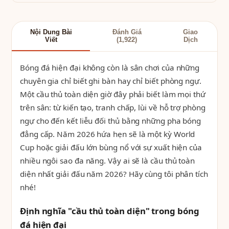
Nội Dung Bài
Đánh Giá
Giao
Viết
(1,922)
Dịch
Bóng đá hiện đại không còn là sân chơi của những
chuyên gia chỉ biết ghi bàn hay chỉ biết phòng ngự.
Một cầu thủ toàn diện giờ đây phải biết làm mọi thứ
trên sân: từ kiến tạo, tranh chấp, lùi về hỗ trợ phòng
ngự cho đến kết liễu đối thủ bằng những pha bóng
đẳng cấp. Năm 2026 hứa hẹn sẽ là một kỳ World
Cup hoặc giải đấu lớn bùng nổ với sự xuất hiện của
nhiều ngôi sao đa năng. Vậy ai sẽ là cầu thủ toàn
diện nhất giải đấu năm 2026? Hãy cùng tôi phân tích
nhé!
Định nghĩa "cầu thủ toàn diện" trong bóng
đá hiện đại