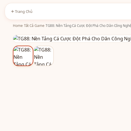
Trang Chủ
Home
›
Tất Cả Game
›
TG88: Nền Tảng Cá Cược Đột Phá Cho Dân Công Ngh