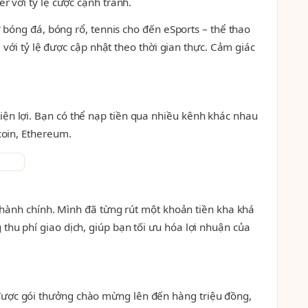
r với tỷ lệ cược cạnh tranh.
ừ bóng đá, bóng rổ, tennis cho đến eSports – thể thao
, với tỷ lệ được cập nhật theo thời gian thực. Cảm giác
iện lợi. Bạn có thể nạp tiền qua nhiều kênh khác nhau
coin, Ethereum.
ờ hành chính. Mình đã từng rút một khoản tiền kha khá
thu phí giao dịch, giúp bạn tối ưu hóa lợi nhuận của
 được gói thưởng chào mừng lên đến hàng triệu đồng,