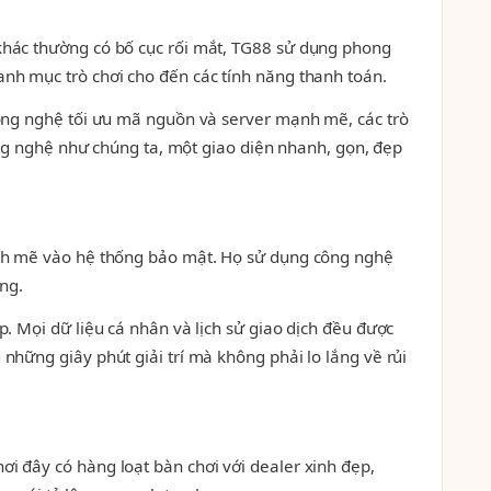
 khác thường có bố cục rối mắt, TG88 sử dụng phong
anh mục trò chơi cho đến các tính năng thanh toán.
 công nghệ tối ưu mã nguồn và server mạnh mẽ, các trò
công nghệ như chúng ta, một giao diện nhanh, gọn, đẹp
 mạnh mẽ vào hệ thống bảo mật. Họ sử dụng công nghệ
ng.
p. Mọi dữ liệu cá nhân và lịch sử giao dịch đều được
 những giây phút giải trí mà không phải lo lắng về rủi
ơi đây có hàng loạt bàn chơi với dealer xinh đẹp,