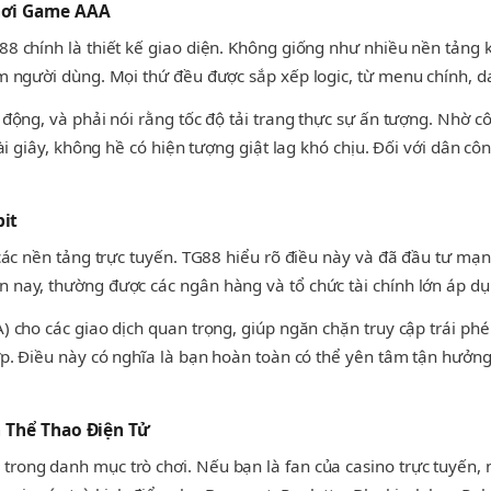
hơi Game AAA
g88 chính là thiết kế giao diện. Không giống như nhiều nền tảng
ệm người dùng. Mọi thứ đều được sắp xếp logic, từ menu chính, d
i động, và phải nói rằng tốc độ tải trang thực sự ấn tượng. Nhờ
 vài giây, không hề có hiện tượng giật lag khó chịu. Đối với dân 
it
ia các nền tảng trực tuyến. TG88 hiểu rõ điều này và đã đầu tư
n nay, thường được các ngân hàng và tổ chức tài chính lớn áp dụ
) cho các giao dịch quan trọng, giúp ngăn chặn truy cập trái phé
lớp. Điều này có nghĩa là bạn hoàn toàn có thể yên tâm tận hưởng
n Thể Thao Điện Tử
rong danh mục trò chơi. Nếu bạn là fan của casino trực tuyến, n