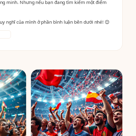
 thông minh. Nhưng nếu bạn đang tìm kiếm một điểm
uy nghĩ của mình ở phần bình luận bên dưới nhé! 😊