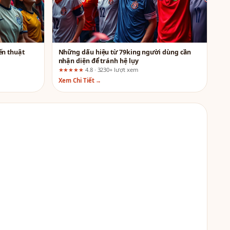
ến thuật
Những dấu hiệu từ 79king người dùng cần
nhận diện để tránh hệ lụy
★★★★★
4.8 · 3230+ lượt xem
Xem Chi Tiết →