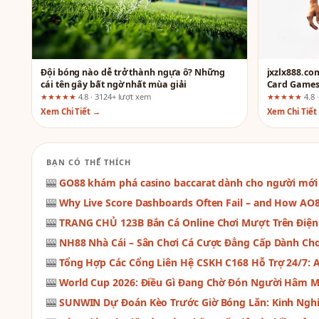
Đội bóng nào dễ trở thành ngựa ô? Những
jxzlx888.co
cái tên gây bất ngờ nhất mùa giải
Card Games 
★★★★★
4.8 · 3124+ lượt xem
★★★★★
4.8 
Xem Chi Tiết →
Xem Chi Tiết
BẠN CÓ THỂ THÍCH
🎰
GO88 khám phá casino baccarat dành cho người mới
🎰
Why Live Score Dashboards Often Fail – and How AO8
🎰
TRANG CHỦ 123B Bắn Cá Online Chơi Mượt Trên Điện
🎰
NH88 Nhà Cái – Sân Chơi Cá Cược Đẳng Cấp Dành Ch
🎰
Tổng Hợp Các Cổng Liên Hệ CSKH C168 Hỗ Trợ 24/7:
🎰
World Cup 2026: Điều Gì Đang Chờ Đón Người Hâm M
🎰
SUNWIN Dự Đoán Kèo Trước Giờ Bóng Lăn: Kinh Nghi