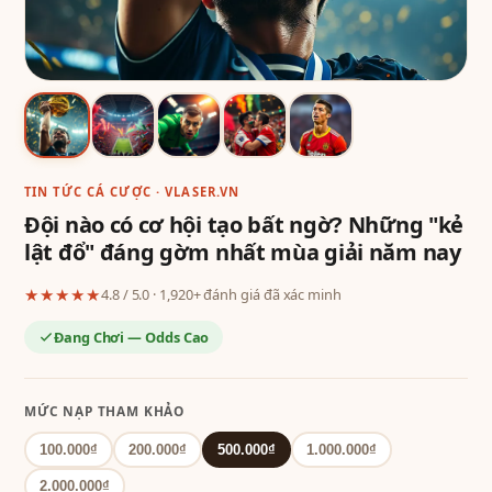
TIN TỨC CÁ CƯỢC · VLASER.VN
Đội nào có cơ hội tạo bất ngờ? Những "kẻ
lật đổ" đáng gờm nhất mùa giải năm nay
★★★★★
4.8 / 5.0 · 1,920+ đánh giá đã xác minh
Đang Chơi — Odds Cao
MỨC NẠP THAM KHẢO
100.000₫
200.000₫
500.000₫
1.000.000₫
2.000.000₫