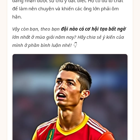
đáng nhận được sự chú ý đặc biệt. Họ có đủ tố chất
để làm nên chuyện và khiến các ông lớn phải ôm
hận.
Vậy còn bạn, theo bạn
đội nào có cơ hội tạo bất ngờ
lớn nhất ở mùa giải năm nay? Hãy chia sẻ ý kiến của
mình ở phần bình luận nhé! 👇