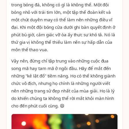
trong bóng đá, không có gì là không thể. Một đội
bóng nhỏ với trái tim lớn, một tập thể đoàn kết và
một chút duyên may có thể làm nên những điều vĩ
đại. Khi một đội bóng cửa dưới ghi bàn quyết định ở
phút bù giờ, cảm giác vỡ òa ấy thực sự khó tả. Nó là
thứ gia vị không thể thiếu làm nên sự hấp dẫn của
môn thể thao vua.
Vậy nên, đừng chỉ tập trung vào những cuộc đua
song mã hay tam mã ở ngôi đầu. Hãy để mắt đến
những "kẻ lật đổ" tiềm năng. Họ có thể không giành
chức vô địch, nhưng họ chính là những người viết
nên những trang sử đẹp nhất của mùa giải. Họ là lý
do khiến chúng ta không thể rời mắt khỏi màn hình
cho đến phút cuối cùng. 😄