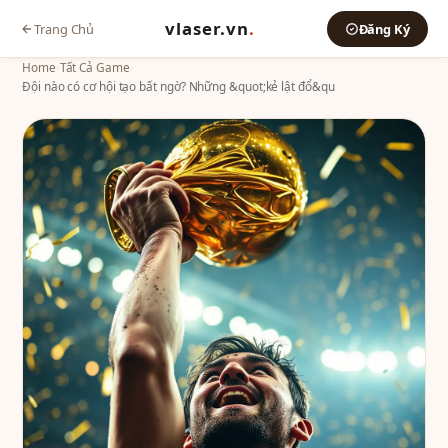
vlaser.vn
.
Trang Chủ
Đăng Ký
Home
›
Tất Cả Game
›
Đội nào có cơ hội tạo bất ngờ? Những &quot;kẻ lật đổ&qu