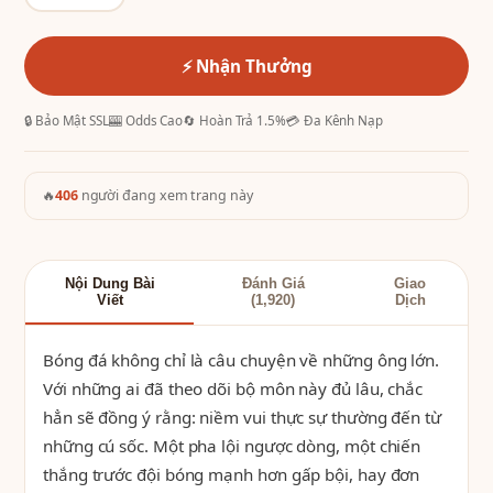
⚡ Nhận Thưởng
🔒 Bảo Mật SSL
🎰 Odds Cao
🔄 Hoàn Trả 1.5%
💳 Đa Kênh Nạp
🔥
406
người đang xem trang này
Nội Dung Bài
Đánh Giá
Giao
Viết
(1,920)
Dịch
Bóng đá không chỉ là câu chuyện về những ông lớn.
Với những ai đã theo dõi bộ môn này đủ lâu, chắc
hẳn sẽ đồng ý rằng: niềm vui thực sự thường đến từ
những cú sốc. Một pha lội ngược dòng, một chiến
thắng trước đội bóng mạnh hơn gấp bội, hay đơn