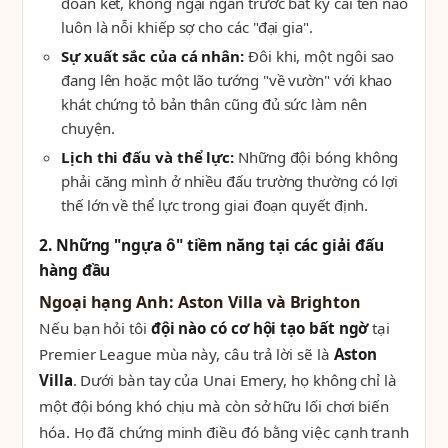
đoàn kết, không ngại ngần trước bất kỳ cái tên nào
luôn là nỗi khiếp sợ cho các "đại gia".
Sự xuất sắc của cá nhân:
Đôi khi, một ngôi sao
đang lên hoặc một lão tướng "về vườn" với khao
khát chứng tỏ bản thân cũng đủ sức làm nên
chuyện.
Lịch thi đấu và thể lực:
Những đội bóng không
phải căng mình ở nhiều đấu trường thường có lợi
thế lớn về thể lực trong giai đoạn quyết định.
2. Những "ngựa ô" tiềm năng tại các giải đấu
hàng đầu
Ngoại hạng Anh: Aston Villa và Brighton
Nếu bạn hỏi tôi
đội nào có cơ hội tạo bất ngờ
tại
Premier League mùa này, câu trả lời sẽ là
Aston
Villa
. Dưới bàn tay của Unai Emery, họ không chỉ là
một đội bóng khó chịu mà còn sở hữu lối chơi biến
hóa. Họ đã chứng minh điều đó bằng việc cạnh tranh