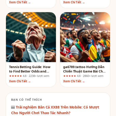
uu88.actor
Xem Chi Tiết →
Xem Chi Tiết →
Tennis Betting Guide: How
ga6789.tattoo Hướng Dẫn
to Find Better Odds and
Chiến Thuật Game Bài Cho
Manage Risk
Người Mới – Kinh Nghiệm
★★★★★
4.8 · 2238+ lượt xem
★★★★★
4.8 · 2860+ lượt xem
Thực Chiến Từ Cao Thủ
Xem Chi Tiết →
Xem Chi Tiết →
BẠN CÓ THỂ THÍCH
🎰
Trải nghiệm Bắn Cá XX88 Trên Mobile: Có Mượt
Cho Người Chơi Thao Tác Nhanh?