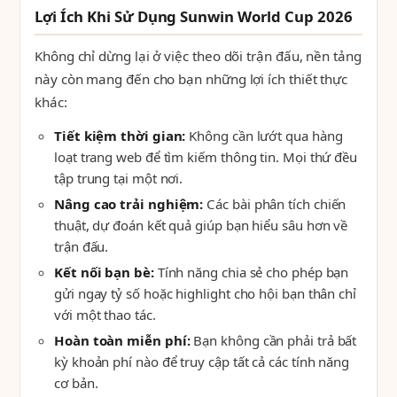
Lợi Ích Khi Sử Dụng Sunwin World Cup 2026
Không chỉ dừng lại ở việc theo dõi trận đấu, nền tảng
này còn mang đến cho bạn những lợi ích thiết thực
khác:
Tiết kiệm thời gian:
Không cần lướt qua hàng
loạt trang web để tìm kiếm thông tin. Mọi thứ đều
tập trung tại một nơi.
Nâng cao trải nghiệm:
Các bài phân tích chiến
thuật, dự đoán kết quả giúp bạn hiểu sâu hơn về
trận đấu.
Kết nối bạn bè:
Tính năng chia sẻ cho phép bạn
gửi ngay tỷ số hoặc highlight cho hội bạn thân chỉ
với một thao tác.
Hoàn toàn miễn phí:
Bạn không cần phải trả bất
kỳ khoản phí nào để truy cập tất cả các tính năng
cơ bản.