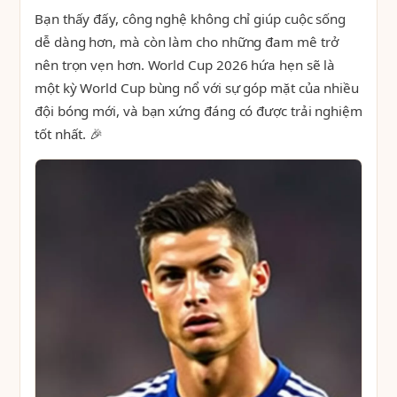
Bạn thấy đấy, công nghệ không chỉ giúp cuộc sống
dễ dàng hơn, mà còn làm cho những đam mê trở
nên trọn vẹn hơn. World Cup 2026 hứa hẹn sẽ là
một kỳ World Cup bùng nổ với sự góp mặt của nhiều
đội bóng mới, và bạn xứng đáng có được trải nghiệm
tốt nhất. 🎉