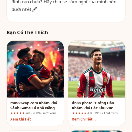
đỉnh cao chưa? Hãy chia sẻ cảm nghĩ của mình bên
dưới nhé! 🖋️
Bạn Có Thể Thích
mm88wap.com Khám Phá
dn88.photo Hướng Dẫn
Sảnh Game Có Khả Năng
Khám Phá Các Khu Vực
Hoạt Động Ổn Định
Trong Sảnh Game Online
★★★★★
4.8 · 2009+ lượt xem
★★★★★
4.8 · 1919+ lượt xem
Xem Chi Tiết →
Xem Chi Tiết →