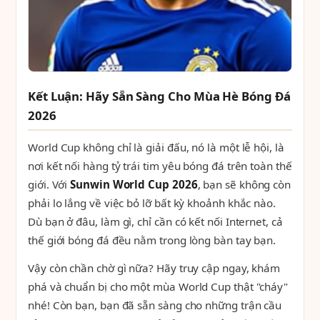
Kết Luận: Hãy Sẵn Sàng Cho Mùa Hè Bóng Đá
2026
World Cup không chỉ là giải đấu, nó là một lễ hội, là
nơi kết nối hàng tỷ trái tim yêu bóng đá trên toàn thế
giới. Với
Sunwin World Cup 2026
, bạn sẽ không còn
phải lo lắng về việc bỏ lỡ bất kỳ khoảnh khắc nào.
Dù bạn ở đâu, làm gì, chỉ cần có kết nối Internet, cả
thế giới bóng đá đều nằm trong lòng bàn tay bạn.
Vậy còn chần chờ gì nữa? Hãy truy cập ngay, khám
phá và chuẩn bị cho một mùa World Cup thật "cháy"
nhé! Còn bạn, bạn đã sẵn sàng cho những trận cầu