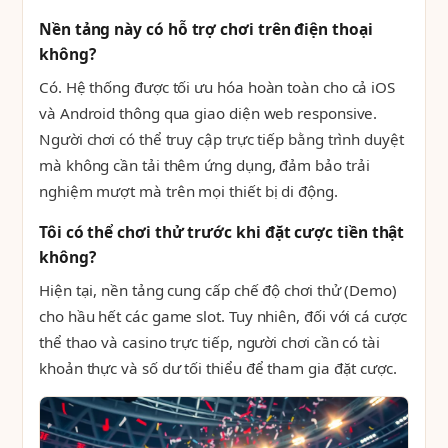
Nền tảng này có hỗ trợ chơi trên điện thoại
không?
Có. Hệ thống được tối ưu hóa hoàn toàn cho cả iOS
và Android thông qua giao diện web responsive.
Người chơi có thể truy cập trực tiếp bằng trình duyệt
mà không cần tải thêm ứng dụng, đảm bảo trải
nghiệm mượt mà trên mọi thiết bị di động.
Tôi có thể chơi thử trước khi đặt cược tiền thật
không?
Hiện tại, nền tảng cung cấp chế độ chơi thử (Demo)
cho hầu hết các game slot. Tuy nhiên, đối với cá cược
thể thao và casino trực tiếp, người chơi cần có tài
khoản thực và số dư tối thiểu để tham gia đặt cược.