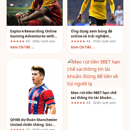
Explore Rewarding Online
Ứng dụng xem bóng đá
Gaming Adventures with
online và trải nghiệm
shbet800.com
Socolive trên thiết bị số
★★★★★
4.8 · 3356+ lượt xem
★★★★★
4.8 · 3102+ lượt xem
Xem Chi Tiết →
Xem Chi Tiết →
Mẹo rút tiền 9BET hạn chế
sai thông tin tài khoản:
Đừng để tiền về túi người lạ
★★★★★
4.8 · 3230+ lượt xem
QH88 dự đoán Manchester
United chiến thắng: Góc
nhìn thực chiến từ dân chơi
★★★★★
4.8 · 3044+ lượt xem