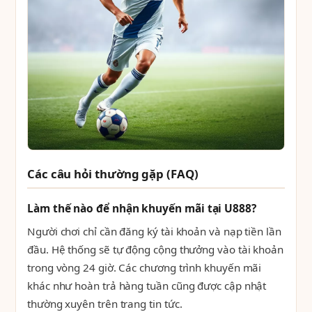
Các câu hỏi thường gặp (FAQ)
Làm thế nào để nhận khuyến mãi tại U888?
Người chơi chỉ cần đăng ký tài khoản và nạp tiền lần
đầu. Hệ thống sẽ tự động cộng thưởng vào tài khoản
trong vòng 24 giờ. Các chương trình khuyến mãi
khác như hoàn trả hàng tuần cũng được cập nhật
thường xuyên trên trang tin tức.