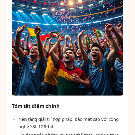
Tóm tắt điểm chính
Nền tảng giải trí hợp pháp, bảo mật cao với công
nghệ SSL 128-bit.