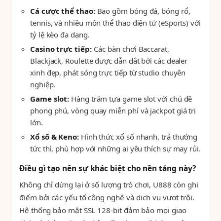
Cá cược thể thao:
Bao gồm bóng đá, bóng rổ,
tennis, và nhiều môn thể thao điện tử (eSports) với
tỷ lệ kèo đa dạng.
Casino trực tiếp:
Các bàn chơi Baccarat,
Blackjack, Roulette được dẫn dắt bởi các dealer
xinh đẹp, phát sóng trực tiếp từ studio chuyên
nghiệp.
Game slot:
Hàng trăm tựa game slot với chủ đề
phong phú, vòng quay miễn phí và jackpot giá trị
lớn.
Xổ số & Keno:
Hình thức xổ số nhanh, trả thưởng
tức thì, phù hợp với những ai yêu thích sự may rủi.
Điều gì tạo nên sự khác biệt cho nền tảng này?
Không chỉ dừng lại ở số lượng trò chơi, U888 còn ghi
điểm bởi các yếu tố công nghệ và dịch vụ vượt trội.
Hệ thống bảo mật SSL 128-bit đảm bảo mọi giao