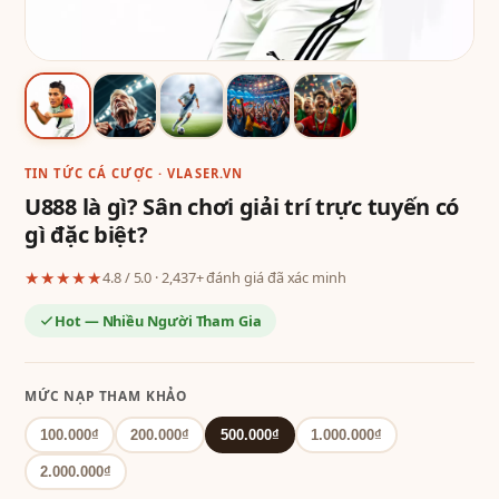
TIN TỨC CÁ CƯỢC · VLASER.VN
U888 là gì? Sân chơi giải trí trực tuyến có
gì đặc biệt?
★★★★★
4.8 / 5.0 · 2,437+ đánh giá đã xác minh
Hot — Nhiều Người Tham Gia
MỨC NẠP THAM KHẢO
100.000₫
200.000₫
500.000₫
1.000.000₫
2.000.000₫