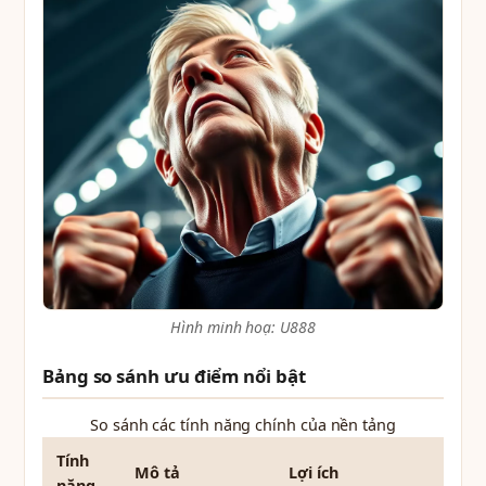
Hình minh hoạ: U888
Bảng so sánh ưu điểm nổi bật
So sánh các tính năng chính của nền tảng
Tính
Mô tả
Lợi ích
năng