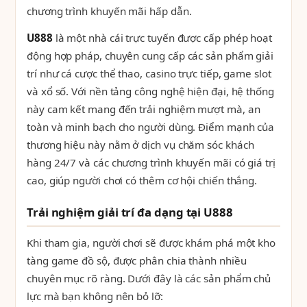
chương trình khuyến mãi hấp dẫn.
U888
là một nhà cái trực tuyến được cấp phép hoạt
động hợp pháp, chuyên cung cấp các sản phẩm giải
trí như cá cược thể thao, casino trực tiếp, game slot
và xổ số. Với nền tảng công nghệ hiện đại, hệ thống
này cam kết mang đến trải nghiệm mượt mà, an
toàn và minh bạch cho người dùng. Điểm mạnh của
thương hiệu này nằm ở dịch vụ chăm sóc khách
hàng 24/7 và các chương trình khuyến mãi có giá trị
cao, giúp người chơi có thêm cơ hội chiến thắng.
Trải nghiệm giải trí đa dạng tại U888
Khi tham gia, người chơi sẽ được khám phá một kho
tàng game đồ sộ, được phân chia thành nhiều
chuyên mục rõ ràng. Dưới đây là các sản phẩm chủ
lực mà bạn không nên bỏ lỡ: