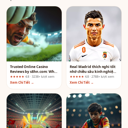
Trusted Online Casino
Real Madrid thích nghi tốt
Reviews by s8hn.com: What
nhờ chiều sâu kinh nghiệm:
the Marketing Claims
Bài học từ Ku88
★★★★★
4.8 · 3238+ lượt xem
★★★★★
4.8 · 2788+ lượt xem
Actually Mean
Xem Chi Tiết →
Xem Chi Tiết →