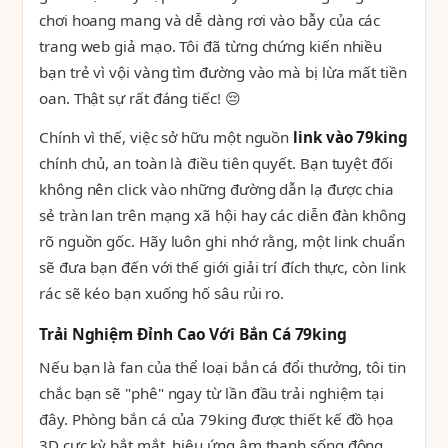
chơi hoang mang và dễ dàng rơi vào bẫy của các
trang web giả mạo. Tôi đã từng chứng kiến nhiều
bạn trẻ vì vội vàng tìm đường vào mà bị lừa mất tiền
oan. Thật sự rất đáng tiếc! 😔
Chính vì thế, việc sở hữu một nguồn
link vào 79king
chính chủ, an toàn là điều tiên quyết. Bạn tuyệt đối
không nên click vào những đường dẫn lạ được chia
sẻ tràn lan trên mạng xã hội hay các diễn đàn không
rõ nguồn gốc. Hãy luôn ghi nhớ rằng, một link chuẩn
sẽ đưa bạn đến với thế giới giải trí đích thực, còn link
rác sẽ kéo bạn xuống hố sâu rủi ro.
Trải Nghiệm Đỉnh Cao Với Bắn Cá 79king
Nếu bạn là fan của thể loại bắn cá đổi thưởng, tôi tin
chắc bạn sẽ "phê" ngay từ lần đầu trải nghiệm tại
đây. Phòng bắn cá của 79king được thiết kế đồ họa
3D cực kỳ bắt mắt, hiệu ứng âm thanh sống động