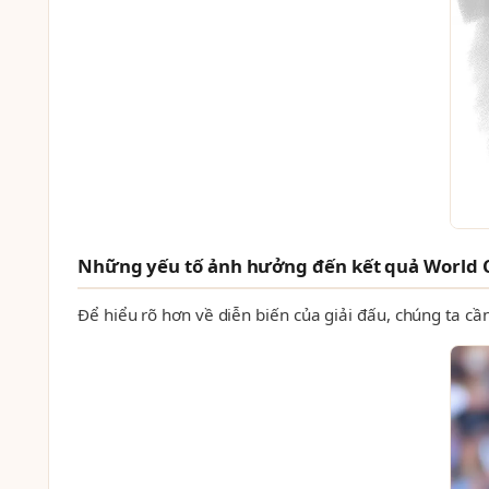
Những yếu tố ảnh hưởng đến kết quả World 
Để hiểu rõ hơn về diễn biến của giải đấu, chúng ta cầ