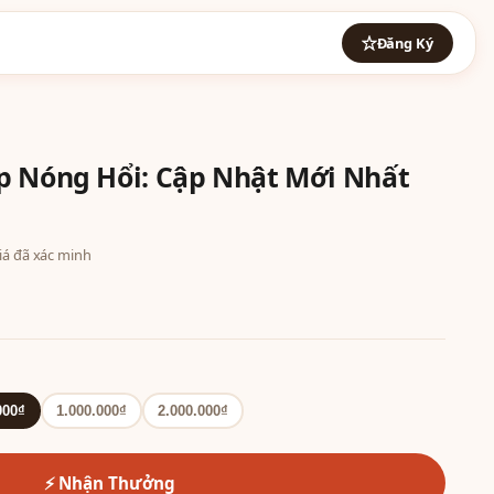
Đăng Ký
p Nóng Hổi: Cập Nhật Mới Nhất
giá đã xác minh
000₫
1.000.000₫
2.000.000₫
⚡ Nhận Thưởng