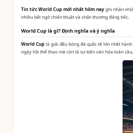
Tin tức World Cup mới nhất hôm nay
ghi nhận nhữn
nhiều bất ngờ chiến thuật và chấn thương đáng tiếc.
World Cup là gì? Định nghĩa và ý nghĩa
World Cup
là giải đấu bóng đá quốc tế lớn nhất hành 
ngày hội thể thao mà còn là sự kiện văn hóa toàn cầu