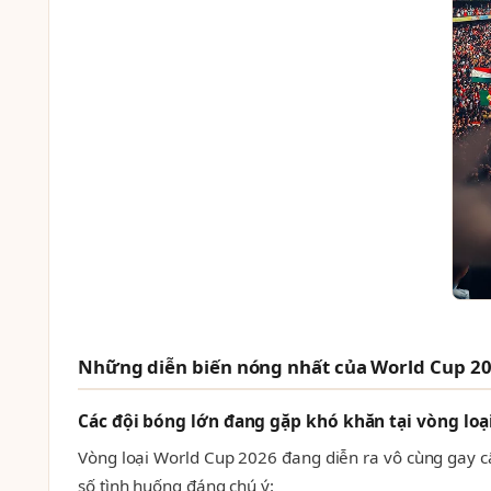
Những diễn biến nóng nhất của World Cup 2
Các đội bóng lớn đang gặp khó khăn tại vòng loạ
Vòng loại World Cup 2026 đang diễn ra vô cùng gay cấ
số tình huống đáng chú ý: