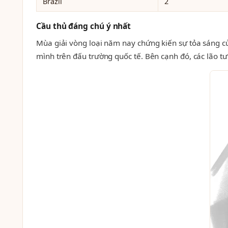
Brazil
2
Cầu thủ đáng chú ý nhất
Mùa giải vòng loại năm nay chứng kiến sự tỏa sáng c
mình trên đấu trường quốc tế. Bên cạnh đó, các lão 