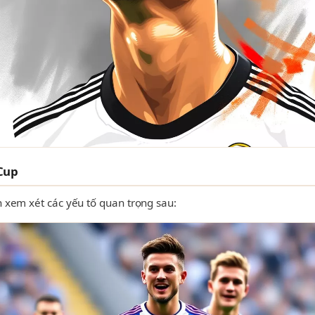
Cup
n xem xét các yếu tố quan trọng sau: