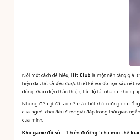
Nói một cách dễ hiểu,
Hit Club
là một nền tảng giải t
hiện đại, tất cả đều được thiết kế với đồ họa sắc nét
dùng. Giao diện thân thiện, tốc độ tải nhanh, không bị
Nhưng điều gì đã tạo nên sức hút khó cưỡng cho cổng
của người chơi đều được giải đáp trong thời gian ngắ
của mình.
Kho game đồ sộ - "Thiên đường" cho mọi thể loại