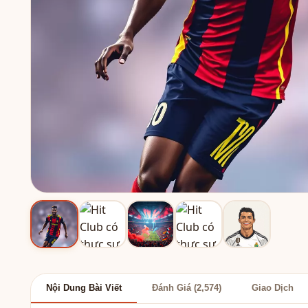
Nội Dung Bài Viết
Đánh Giá (2,574)
Giao Dịch