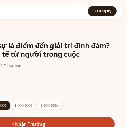
Đăng Ký
sự là điểm đến giải trí đình đám?
 tế từ người trong cuộc
giá đã xác minh
000₫
1.000.000₫
2.000.000₫
⚡ Nhận Thưởng