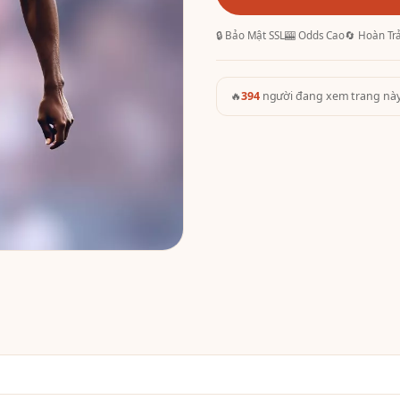
🔒 Bảo Mật SSL
🎰 Odds Cao
🔄 Hoàn Tr
🔥
394
người đang xem trang nà