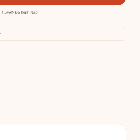
ả 1.5%
💳 Đa Kênh Nạp
y