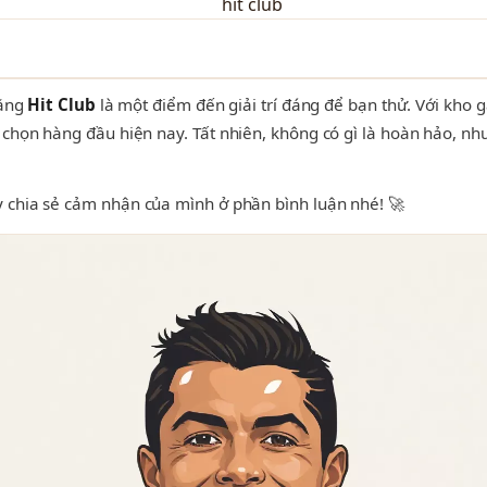
rằng
Hit Club
là một điểm đến giải trí đáng để bạn thử. Với kho 
họn hàng đầu hiện nay. Tất nhiên, không có gì là hoàn hảo, nhưn
 chia sẻ cảm nhận của mình ở phần bình luận nhé! 🚀