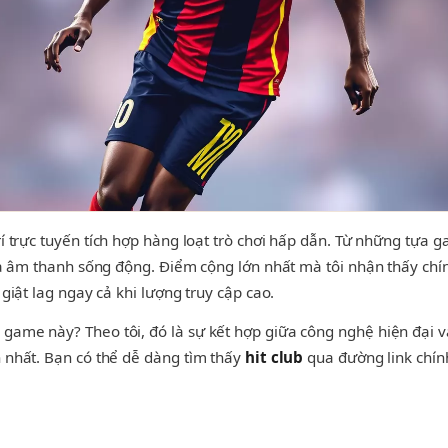
rí trực tuyến tích hợp hàng loạt trò chơi hấp dẫn. Từ những tựa 
 và âm thanh sống động. Điểm cộng lớn nhất mà tôi nhận thấy chí
 giật lag ngay cả khi lượng truy cập cao.
 game này? Theo tôi, đó là sự kết hợp giữa công nghệ hiện đại 
n nhất. Bạn có thể dễ dàng tìm thấy
hit club
qua đường link chính