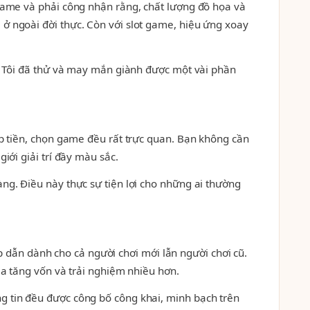
 game và phải công nhận rằng, chất lượng đồ họa và
 ở ngoài đời thực. Còn với slot game, hiệu ứng xoay
 😊 Tôi đã thử và may mắn giành được một vài phần
ạp tiền, chọn game đều rất trực quan. Bạn không cần
iới giải trí đầy màu sắc.
ng. Điều này thực sự tiện lợi cho những ai thường
dẫn dành cho cả người chơi mới lẫn người chơi cũ.
ia tăng vốn và trải nghiệm nhiều hơn.
g tin đều được công bố công khai, minh bạch trên