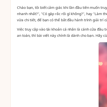
Chào bạn, tôi biết cảm giác khi lần đầu tiên muốn tru
nhanh nhất?", "Có gặp rắc rối gì không?", hay "Làm t
vừa chi tiết, để bạn có thể bắt đầu hành trình giải trí
Việc truy cập vào tài khoản cá nhân là cánh cửa đầu 
an toàn, thì bài viết này chính là dành cho bạn. Hãy 