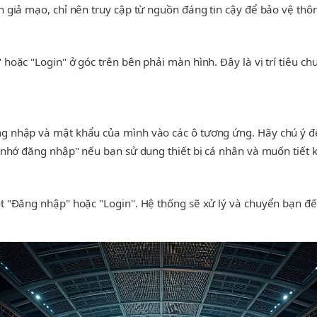
n giả mạo, chỉ nên truy cập từ nguồn đáng tin cậy để bảo vệ thô
 hoặc "Login" ở góc trên bên phải màn hình. Đây là vị trí tiêu
g nhập và mật khẩu của mình vào các ô tương ứng. Hãy chú ý đến 
i nhớ đăng nhập" nếu bạn sử dụng thiết bị cá nhân và muốn tiết 
út "Đăng nhập" hoặc "Login". Hệ thống sẽ xử lý và chuyển bạn đ