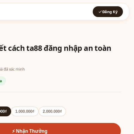
Đăng Ký
ết cách ta88 đăng nhập an toàn
giá đã xác minh
a
000₫
1.000.000₫
2.000.000₫
⚡ Nhận Thưởng