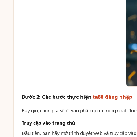
Bước 2: Các bước thực hiện
ta88 đăng nhập
Bây giờ, chúng ta sẽ đi vào phần quan trọng nhất. Tô
Truy cập vào trang chủ
Đầu tiên, bạn hãy mở trình duyệt web và truy cập vào 