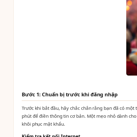
Bước 1: Chuẩn bị trước khi đăng nhập
Trước khi bắt đầu, hãy chắc chắn rằng bạn đã có một t
phút để điền thông tin cơ bản. Một mẹo nhỏ dành cho 
khôi phục mật khẩu.
Kiểm tra kết nối Internet