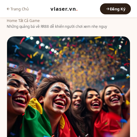
vlaser.vn
.
Trang Chủ
Đăng Ký
Home
›
Tất Cả Game
›
Những quảng bá về RR88 dễ khiến người chơi xem nhẹ nguy