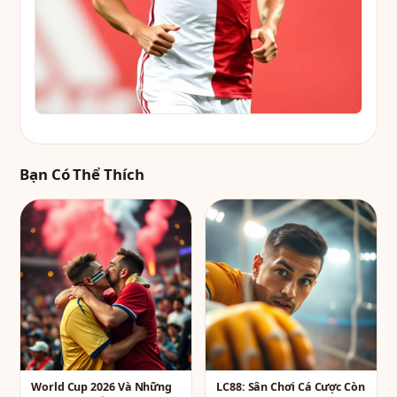
Bạn Có Thể Thích
World Cup 2026 Và Những
LC88: Sân Chơi Cá Cược Còn