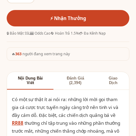
⚡ Nhận Thưởng
🔒 Bảo Mật SSL
🎰 Odds Cao
🔄 Hoàn Trả 1.5%
💳 Đa Kênh Nạp
🔥
363
người đang xem trang này
Nội Dung Bài
Đánh Giá
Giao
Viết
(2,394)
Dịch
Có một sự thật ít ai nói ra: những lời mời gọi tham
gia cá cược trực tuyến ngày càng trở nên tinh vi và
đầy cám dỗ. Đặc biệt, các chiến dịch quảng bá về
RR88
thường chỉ tập trung vào những phần thưởng
trước mắt, những chiến thắng chớp nhoáng, mà vô