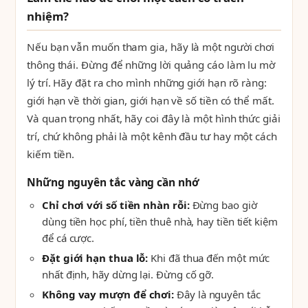
nhiệm?
Nếu bạn vẫn muốn tham gia, hãy là một người chơi
thông thái. Đừng để những lời quảng cáo làm lu mờ
lý trí. Hãy đặt ra cho mình những giới hạn rõ ràng:
giới hạn về thời gian, giới hạn về số tiền có thể mất.
Và quan trọng nhất, hãy coi đây là một hình thức giải
trí, chứ không phải là một kênh đầu tư hay một cách
kiếm tiền.
Những nguyên tắc vàng cần nhớ
Chỉ chơi với số tiền nhàn rỗi:
Đừng bao giờ
dùng tiền học phí, tiền thuê nhà, hay tiền tiết kiệm
để cá cược.
Đặt giới hạn thua lỗ:
Khi đã thua đến một mức
nhất định, hãy dừng lại. Đừng cố gỡ.
Không vay mượn để chơi:
Đây là nguyên tắc