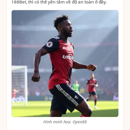
188Bet, thì có thể yên tâm về độ an toàn ở đây.
Hình minh hoạ: Open88