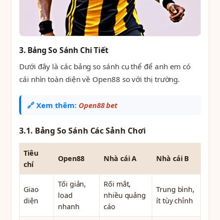
3. Bảng So Sánh Chi Tiết
Dưới đây là các bảng so sánh cụ thể để anh em có
cái nhìn toàn diện về Open88 so với thị trường.
🔗 Xem thêm:
Open88 bet
3.1. Bảng So Sánh Các Sảnh Chơi
Tiêu
Open88
Nhà cái A
Nhà cái B
chí
Tối giản,
Rối mắt,
Giao
Trung bình,
load
nhiều quảng
diện
ít tùy chỉnh
nhanh
cáo