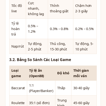
Cực
Tốc độ
Thỉnh
Chậm hơn
nhanh,
live
thoảng giật
2-3 giây
không lag
Tỷ lệ
0.5% –
hoàn
0.3% – 0.8%
0.2% – 0.5%
1.2%
trả
Tự động,
Thủ công,
Tự động, 5-
Nạp/rút
2-5 phút
15-30 phút
10 phút
3.2. Bảng So Sánh Các Loại Game
Loại
Tỷ lệ ăn
Thời gian
Độ khó
game
(Open88)
mỗi ván
1:1
Baccarat
Thấp
30-40 giây
(Player/Banker)
Trung
Roulette
35:1 (số đơn)
45-60 giây
bình