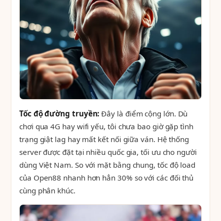
Tốc độ đường truyền:
Đây là điểm cộng lớn. Dù
chơi qua 4G hay wifi yếu, tôi chưa bao giờ gặp tình
trạng giật lag hay mất kết nối giữa ván. Hệ thống
server được đặt tại nhiều quốc gia, tối ưu cho người
dùng Việt Nam. So với mặt bằng chung, tốc độ load
của Open88 nhanh hơn hẳn 30% so với các đối thủ
cùng phân khúc.