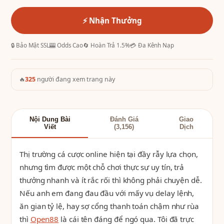
⚡ Nhận Thưởng
🔒 Bảo Mật SSL
🎰 Odds Cao
🔄 Hoàn Trả 1.5%
💳 Đa Kênh Nạp
🔥
325
người đang xem trang này
Nội Dung Bài
Đánh Giá
Giao
Viết
(3,156)
Dịch
Thị trường cá cược online hiện tại đầy rẫy lựa chọn,
nhưng tìm được một chỗ chơi thực sự uy tín, trả
thưởng nhanh và ít rắc rối thì không phải chuyện dễ.
Nếu anh em đang đau đầu với mấy vụ delay lệnh,
ăn gian tỷ lệ, hay sợ cổng thanh toán chậm như rùa
thì
Open88
là cái tên đáng để ngó qua. Tôi đã trực