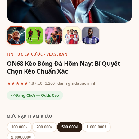
TIN TỨC CÁ CƯỢC · VLASER.VN
ON68 Kèo Bóng Đá Hôm Nay: Bí Quyết
Chọn Kèo Chuẩn Xác
★★★★★
4.8 / 5.0 · 3,200+ đánh giá đã xác minh
Đang Chơi — Odds Cao
MỨC NẠP THAM KHẢO
100.000₫
200.000₫
500.000₫
1.000.000₫
2.000.000₫