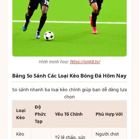
Hình minh hoạ:
https://on68.tv/
Bảng So Sánh Các Loại Kèo Bóng Đá Hôm Nay
So sánh nhanh ba loại kèo chính giúp bạn dễ dàng lựa
chọn
Độ
Loại
Phức
Yếu Tố Chính
Phù Hợp Với
Kèo
Tạp
Kèo
Người chơi
Tỷ lệ chấp, sức