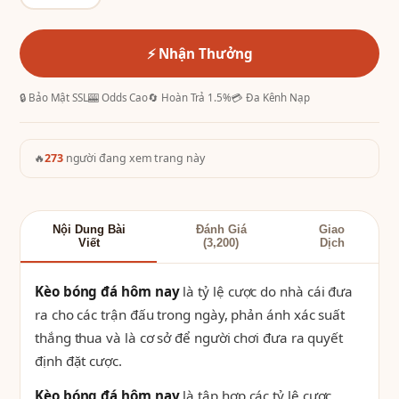
⚡ Nhận Thưởng
🔒 Bảo Mật SSL
🎰 Odds Cao
🔄 Hoàn Trả 1.5%
💳 Đa Kênh Nạp
🔥
273
người đang xem trang này
Nội Dung Bài
Đánh Giá
Giao
Viết
(3,200)
Dịch
Kèo bóng đá hôm nay
là tỷ lệ cược do nhà cái đưa
ra cho các trận đấu trong ngày, phản ánh xác suất
thắng thua và là cơ sở để người chơi đưa ra quyết
định đặt cược.
Kèo bóng đá hôm nay
là tập hợp các tỷ lệ cược