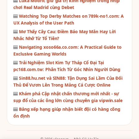
🎰
Luka Modrić giữ giá trị kinh nghiệm trong nhịp
chơi Real Madrid cùng Debet
🎰
Watching Top Derby Matches on 789k-no1.com: A
UX Analysis of the User Path
🎰
Mơ Thấy Cây Cau: Điềm Báo May Mắn Hay Lời
Nhắc Nhở Từ Tổ Tiên?
🎰
Navigating xoso66a.co.com: A Practical Guide to
Exclusive Gaming Worlds
🎰
Trải Nghiệm Slot Kim Tự Tháp Cổ Đại Tại
pc168.com.tw: Phân Tích Từ Góc Nhìn Người Dùng
🎰
Sin88.hu.net và SIN88: Tận Dụng Sai Lầm Của Đối
Thủ Để Vươn Lên Trong Mảng Cá Cược Online
🎰
Khám phá Cập nhật chấn thương mới nhất - sự
sụp đổ của các ông lớn cùng chuyên gia vipwin.sale
🎰
Bảng xếp hạng giúp nhận biết đội có hàng công
ổn định