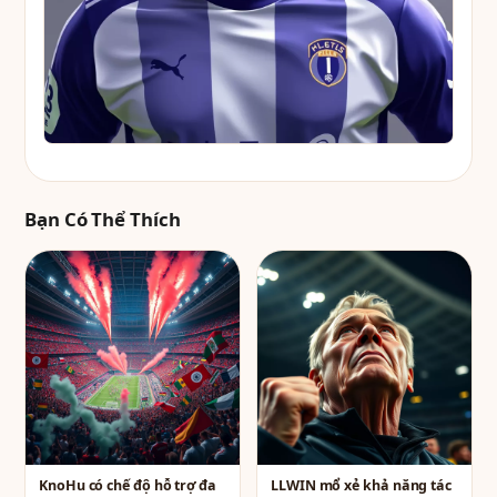
Bạn Có Thể Thích
KnoHu có chế độ hỗ trợ đa
LLWIN mổ xẻ khả năng tác