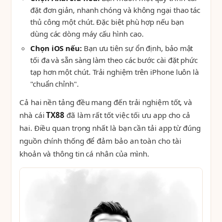
đặt đơn giản, nhanh chóng và không ngại thao tác
thủ công một chút. Đặc biệt phù hợp nếu bạn
dùng các dòng máy cấu hình cao.
Chọn iOS nếu:
Bạn ưu tiên sự ổn định, bảo mật
tối đa và sẵn sàng làm theo các bước cài đặt phức
tạp hơn một chút. Trải nghiệm trên iPhone luôn là
"chuẩn chỉnh".
Cả hai nền tảng đều mang đến trải nghiệm tốt, và
nhà cái
TX88
đã làm rất tốt việc tối ưu app cho cả
hai. Điều quan trọng nhất là bạn cần tải app từ đúng
nguồn chính thống để đảm bảo an toàn cho tài
khoản và thông tin cá nhân của mình.