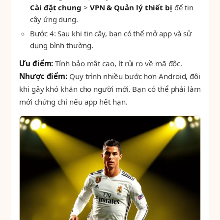
Cài đặt chung
>
VPN & Quản lý thiết bị
để tin
cậy ứng dụng.
Bước 4: Sau khi tin cậy, bạn có thể mở app và sử
dụng bình thường.
Ưu điểm:
Tính bảo mật cao, ít rủi ro về mã độc.
Nhược điểm:
Quy trình nhiều bước hơn Android, đôi
khi gây khó khăn cho người mới. Bạn có thể phải làm
mới chứng chỉ nếu app hết hạn.