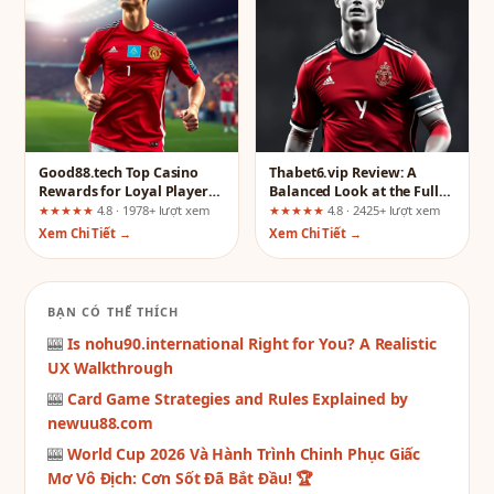
Good88.tech Top Casino
Thabet6.vip Review: A
Rewards for Loyal Players:
Balanced Look at the Full
A Risk-Adjusted Review
Gaming Experience
★★★★★
4.8 · 1978+ lượt xem
★★★★★
4.8 · 2425+ lượt xem
Xem Chi Tiết →
Xem Chi Tiết →
BẠN CÓ THỂ THÍCH
🎰
Is nohu90.international Right for You? A Realistic
UX Walkthrough
🎰
Card Game Strategies and Rules Explained by
newuu88.com
🎰
World Cup 2026 Và Hành Trình Chinh Phục Giấc
Mơ Vô Địch: Cơn Sốt Đã Bắt Đầu! 🏆