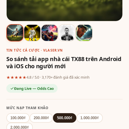
TIN TỨC CÁ CƯỢC · VLASER.VN
So sánh tải app nhà cái TX88 trên Android
và iOS cho người mới
★★★★★
4.8 / 5.0 · 3,170+ đánh giá đã xác minh
Đang Live — Odds Cao
MỨC NẠP THAM KHẢO
100.000₫
200.000₫
500.000₫
1.000.000₫
2.000.000₫