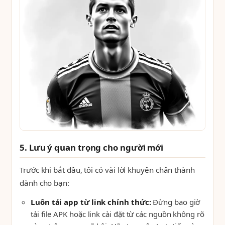
5. Lưu ý quan trọng cho người mới
Trước khi bắt đầu, tôi có vài lời khuyên chân thành
dành cho bạn:
Luôn tải app từ link chính thức:
Đừng bao giờ
tải file APK hoặc link cài đặt từ các nguồn không rõ