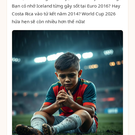
Bạn có nhớ Iceland từng gây sốt tại Euro 2016? Hay
Costa Rica vào tứ kết năm 2014? World Cup 2026
hứa hẹn sẽ còn nhiều hơn thế nữa!