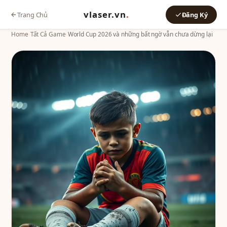
vlaser.vn
.
Trang Chủ
Đăng Ký
Home
›
Tất Cả Game
›
World Cup 2026 và những bất ngờ vẫn chưa dừng lại