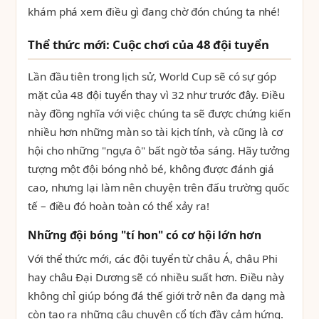
khám phá xem điều gì đang chờ đón chúng ta nhé!
Thể thức mới: Cuộc chơi của 48 đội tuyển
Lần đầu tiên trong lịch sử, World Cup sẽ có sự góp
mặt của 48 đội tuyển thay vì 32 như trước đây. Điều
này đồng nghĩa với việc chúng ta sẽ được chứng kiến
nhiều hơn những màn so tài kịch tính, và cũng là cơ
hội cho những "ngựa ô" bất ngờ tỏa sáng. Hãy tưởng
tượng một đội bóng nhỏ bé, không được đánh giá
cao, nhưng lại làm nên chuyện trên đấu trường quốc
tế – điều đó hoàn toàn có thể xảy ra!
Những đội bóng "tí hon" có cơ hội lớn hơn
Với thể thức mới, các đội tuyển từ châu Á, châu Phi
hay châu Đại Dương sẽ có nhiều suất hơn. Điều này
không chỉ giúp bóng đá thế giới trở nên đa dạng mà
còn tạo ra những câu chuyện cổ tích đầy cảm hứng.