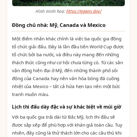
Hình minh hoạ:
https://ggwin.day/
Đồng chủ nhà: Mỹ, Canada và Mexico
Một điểm nhấn khác chính là việc ba quốc gia đồng
tổ chức giải đấu. Đây là lần đầu tiên World Cup được
tổ chức bởi ba nước, và điều này mang đến những
thách thức cũng như cơ hội chưa từng có. Từ các sân
vận động hiện đại ở Mỹ, đến những thành phố sôi
động của Canada hay nền văn hóa bóng đá cuồng
nhiệt của Mexico – tất cả hứa hẹn tạo nên một bức
tranh muôn màu.
Lịch thi đấu dày đặc và sự khác biệt về múi giờ
Với ba quốc gia trải dài từ Bắc Mỹ, lịch thi đấu sẽ
được sắp xếp để phù hợp với khán giả toàn cầu. Tuy
nhiên, đây cũng là thử thách lớn cho các cầu thủ khi