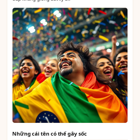
Những cái tên có thể gây sốc