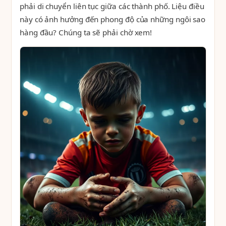
phải di chuyển liên tục giữa các thành phố. Liệu điều
này có ảnh hưởng đến phong độ của những ngôi sao
hàng đầu? Chúng ta sẽ phải chờ xem!