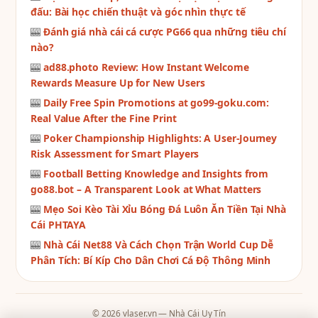
đấu: Bài học chiến thuật và góc nhìn thực tế
🎰
Đánh giá nhà cái cá cược PG66 qua những tiêu chí
nào?
🎰
ad88.photo Review: How Instant Welcome
Rewards Measure Up for New Users
🎰
Daily Free Spin Promotions at go99-goku.com:
Real Value After the Fine Print
🎰
Poker Championship Highlights: A User-Journey
Risk Assessment for Smart Players
🎰
Football Betting Knowledge and Insights from
go88.bot – A Transparent Look at What Matters
🎰
Mẹo Soi Kèo Tài Xỉu Bóng Đá Luôn Ăn Tiền Tại Nhà
Cái PHTAYA
🎰
Nhà Cái Net88 Và Cách Chọn Trận World Cup Dễ
Phân Tích: Bí Kíp Cho Dân Chơi Cá Độ Thông Minh
© 2026 vlaser.vn — Nhà Cái Uy Tín