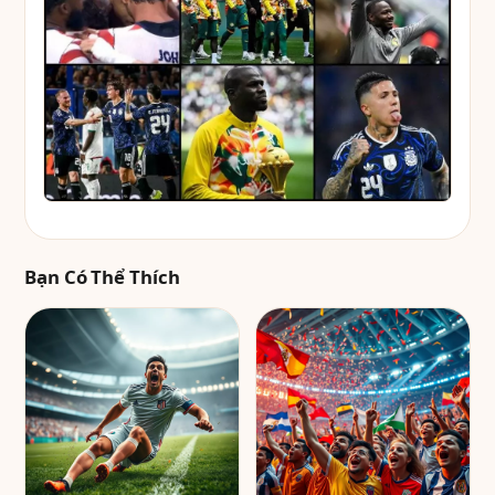
Bạn Có Thể Thích