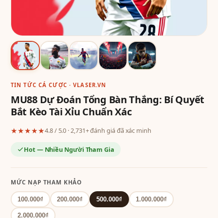
TIN TỨC CÁ CƯỢC · VLASER.VN
MU88 Dự Đoán Tổng Bàn Thắng: Bí Quyết
Bắt Kèo Tài Xỉu Chuẩn Xác
★★★★★
4.8 / 5.0 · 2,731+ đánh giá đã xác minh
Hot — Nhiều Người Tham Gia
MỨC NẠP THAM KHẢO
100.000₫
200.000₫
500.000₫
1.000.000₫
2.000.000₫