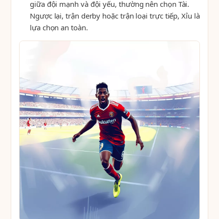
giữa đội mạnh và đội yếu, thường nên chọn Tài.
Ngược lại, trận derby hoặc trận loại trực tiếp, Xỉu là
lựa chọn an toàn.