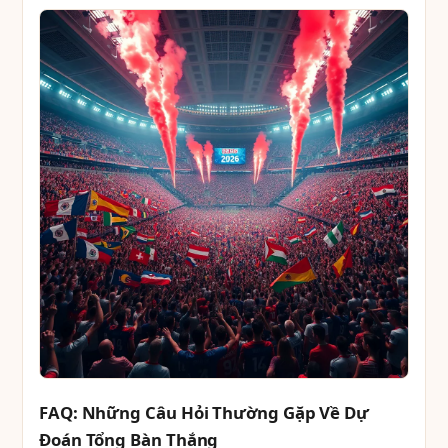
FAQ: Những Câu Hỏi Thường Gặp Về Dự
Đoán Tổng Bàn Thắng