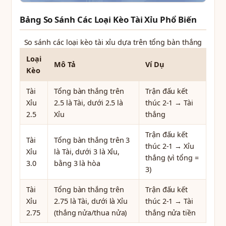
Bảng So Sánh Các Loại Kèo Tài Xỉu Phổ Biến
So sánh các loại kèo tài xỉu dựa trên tổng bàn thắng
Loại
Mô Tả
Ví Dụ
Kèo
Tài
Tổng bàn thắng trên
Trận đấu kết
Xỉu
2.5 là Tài, dưới 2.5 là
thúc 2-1 → Tài
2.5
Xỉu
thắng
Trận đấu kết
Tài
Tổng bàn thắng trên 3
thúc 2-1 → Xỉu
Xỉu
là Tài, dưới 3 là Xỉu,
thắng (vì tổng =
3.0
bằng 3 là hòa
3)
Tài
Tổng bàn thắng trên
Trận đấu kết
Xỉu
2.75 là Tài, dưới là Xỉu
thúc 2-1 → Tài
2.75
(thắng nửa/thua nửa)
thắng nửa tiền