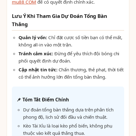
mu88 COM
để có quyết định chính xác.
Lưu Ý Khi Tham Gia Dự Đoán Tổng Bàn
Thắng
Quản lý vốn:
Chỉ đặt cược số tiền bạn có thể mất,
không all-in vào một trận.
Tránh cảm xúc:
Đừng để yêu thích đội bóng chi
phối quyết định dự đoán.
Cập nhật tin tức:
Chấn thương, thẻ phạt, thời tiết
có thể ảnh hưởng lớn đến tổng bàn thắng.
📌 Tóm Tắt Điểm Chính
Dự đoán tổng bàn thắng dựa trên phân tích
phong độ, lịch sử đối đầu và chiến thuật.
Kèo Tài Xỉu là loại kèo phổ biến, không phụ
thuộc vào kết quả thắng thua.