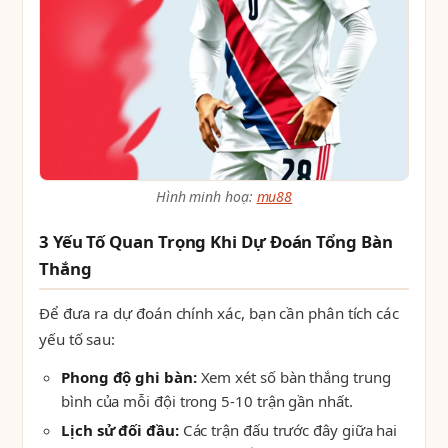
Hình minh hoạ:
mu88
3 Yếu Tố Quan Trọng Khi Dự Đoán Tổng Bàn
Thắng
Để đưa ra dự đoán chính xác, bạn cần phân tích các
yếu tố sau:
Phong độ ghi bàn:
Xem xét số bàn thắng trung
bình của mỗi đội trong 5-10 trận gần nhất.
Lịch sử đối đầu:
Các trận đấu trước đây giữa hai