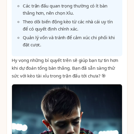
Các trận đấu quan trọng thường có ít bàn
thắng hơn, nên chọn Xỉu.
Theo dõi biến động kèo từ các nhà cái uy tín
để có quyết định chính xác.
Quản lý vốn và tránh để cảm xúc chi phối khi
đặt cược.
Hy vọng những bí quyết trên sẽ giúp bạn tự tin hơn
khi dự đoán tổng bàn thắng. Bạn đã sẵn sàng thử
sức với kèo tài xỉu trong trận đấu tới chưa? 🎯