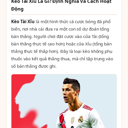
Kèo Tài Xỉu Là Gì? Định Nghĩa Và Cách Hoạt
Động
Kèo Tài Xỉu
là một hình thức cá cược bóng đá phổ
biến, nơi nhà cái đưa ra một con số dự đoán tổng
bàn thắng. Người chơi đặt cược vào cửa Tài (tổng
bàn thắng thực tế cao hơn) hoặc cửa Xỉu (tổng bàn
thắng thực tế thấp hơn). Đây là loại kèo không phụ
thuộc vào kết quả thắng thua, mà chỉ tập trung vào
số bàn thắng được ghi.