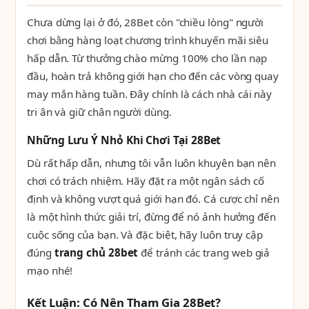
Chưa dừng lại ở đó, 28Bet còn "chiều lòng" người
chơi bằng hàng loạt chương trình khuyến mãi siêu
hấp dẫn. Từ thưởng chào mừng 100% cho lần nạp
đầu, hoàn trả không giới hạn cho đến các vòng quay
may mắn hàng tuần. Đây chính là cách nhà cái này
tri ân và giữ chân người dùng.
Những Lưu Ý Nhỏ Khi Chơi Tại 28Bet
Dù rất hấp dẫn, nhưng tôi vẫn luôn khuyên bạn nên
chơi có trách nhiệm. Hãy đặt ra một ngân sách cố
định và không vượt quá giới hạn đó. Cá cược chỉ nên
là một hình thức giải trí, đừng để nó ảnh hưởng đến
cuộc sống của bạn. Và đặc biệt, hãy luôn truy cập
đúng
trang chủ 28bet
để tránh các trang web giả
mạo nhé!
Kết Luận: Có Nên Tham Gia 28Bet?