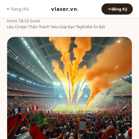
vlaser.vn
.
Trang Chủ
Đăng Ký
Home
›
Tất Cả Game
›
Liệu Có App “Thần Thánh” Nào Giúp Bạn “Ngồi Mát Ăn Bát