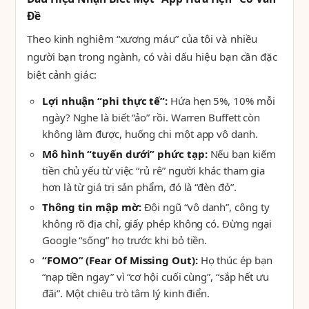
Đề
Theo kinh nghiệm “xương máu” của tôi và nhiều
người bạn trong ngành, có vài dấu hiệu bạn cần đặc
biệt cảnh giác:
Lợi nhuận “phi thực tế”:
Hứa hẹn 5%, 10% mỗi
ngày? Nghe là biết “ảo” rồi. Warren Buffett còn
không làm được, huống chi một app vô danh.
Mô hình “tuyến dưới” phức tạp:
Nếu bạn kiếm
tiền chủ yếu từ việc “rủ rê” người khác tham gia
hơn là từ giá trị sản phẩm, đó là “đèn đỏ”.
Thông tin mập mờ:
Đội ngũ “vô danh”, công ty
không rõ địa chỉ, giấy phép không có. Đừng ngại
Google “sống” họ trước khi bỏ tiền.
“FOMO” (Fear Of Missing Out):
Họ thúc ép bạn
“nạp tiền ngay” vì “cơ hội cuối cùng”, “sắp hết ưu
đãi”. Một chiêu trò tâm lý kinh điển.