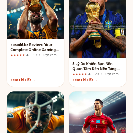
xoso66.bz Review: Your
Complete Online Gaming
Resource
★★★★★
4.8 · 1963+ lượt xem
5 Lý Do Khiến Bạn Nên
Quan Tâm Đến Nền Tảng
Giải Trí Trực Tuyến Mới Nổi
★★★★★
4.8 · 2002+ lượt xem
Xem Chi Tiết →
Xem Chi Tiết →