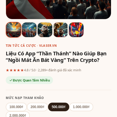
TIN TỨC CÁ CƯỢC · VLASER.VN
Liệu Có App “Thần Thánh” Nào Giúp Bạn
“Ngồi Mát Ăn Bát Vàng” Trên Crypto?
★★★★★
4.8 / 5.0 · 2,289+ đánh giá đã xác minh
Được Quan Tâm Nhiều
MỨC NẠP THAM KHẢO
100.000₫
200.000₫
500.000₫
1.000.000₫
2.000.000₫