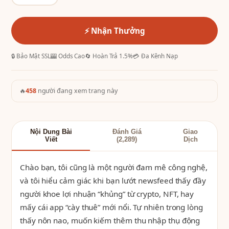
⚡ Nhận Thưởng
🔒 Bảo Mật SSL
🎰 Odds Cao
🔄 Hoàn Trả 1.5%
💳 Đa Kênh Nạp
🔥
458
người đang xem trang này
Nội Dung Bài
Đánh Giá
Giao
Viết
(2,289)
Dịch
Chào bạn, tôi cũng là một người đam mê công nghệ,
và tôi hiểu cảm giác khi bạn lướt newsfeed thấy đầy
người khoe lợi nhuận “khủng” từ crypto, NFT, hay
mấy cái app “cày thuê” mới nổi. Tự nhiên trong lòng
thấy nôn nao, muốn kiếm thêm thu nhập thụ động