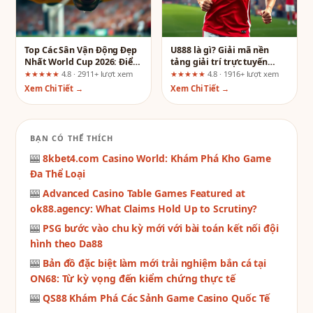
Top Các Sân Vận Động Đẹp
U888 là gì? Giải mã nền
Nhất World Cup 2026: Điểm
tảng giải trí trực tuyến
Hẹn Của Những Cung Bậc
đang gây sốt
★★★★★
4.8 · 2911+ lượt xem
★★★★★
4.8 · 1916+ lượt xem
Cảm Xúc
Xem Chi Tiết →
Xem Chi Tiết →
BẠN CÓ THỂ THÍCH
🎰
8kbet4.com Casino World: Khám Phá Kho Game
Đa Thể Loại
🎰
Advanced Casino Table Games Featured at
ok88.agency: What Claims Hold Up to Scrutiny?
🎰
PSG bước vào chu kỳ mới với bài toán kết nối đội
hình theo Da88
🎰
Bản đồ đặc biệt làm mới trải nghiệm bắn cá tại
ON68: Từ kỳ vọng đến kiểm chứng thực tế
🎰
QS88 Khám Phá Các Sảnh Game Casino Quốc Tế