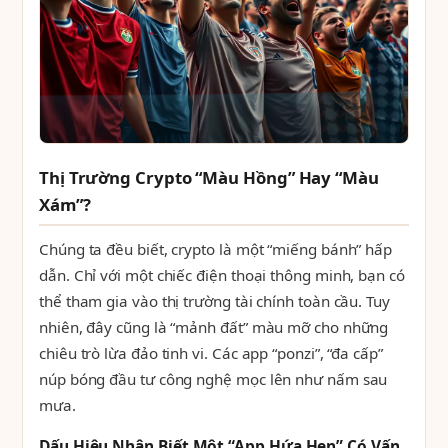
Thị Trường Crypto “Màu Hồng” Hay “Màu
Xám”?
Chúng ta đều biết, crypto là một “miếng bánh” hấp
dẫn. Chỉ với một chiếc điện thoại thông minh, bạn có
thể tham gia vào thị trường tài chính toàn cầu. Tuy
nhiên, đây cũng là “mảnh đất” màu mỡ cho những
chiêu trò lừa đảo tinh vi. Các app “ponzi”, “đa cấp”
núp bóng đầu tư công nghệ mọc lên như nấm sau
mưa.
Dấu Hiệu Nhận Biết Một “App Hứa Hẹn” Có Vấn