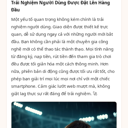
Trải Nghiệm Người Dùng Được Đặt Lên Hàng
Đầu
Một yếu tố quan trọng không kém chính là trải
nghiệm người dùng. Giao diện được thiết kế trực
quan, dễ sử dụng ngay cả với những người mới bắt
đầu. Bạn không cần phải là một chuyên gia công
nghệ mới có thể thao tác thành thạo. Mọi tính năng
từ đăng ký, nạp tiền, rút tiền đến tham gia trò chơi
đều được tối giản hóa một cách thông minh. Hơn
nữa, phiên bản di động cũng được tối ưu rất tốt, cho
phép bạn giải trí mọi lúc mọi nơi chỉ với một chiếc
smartphone. Cảm giác lướt web mượt mà, không
giật lag thực sự rất đáng để trải nghiệm. 🚀