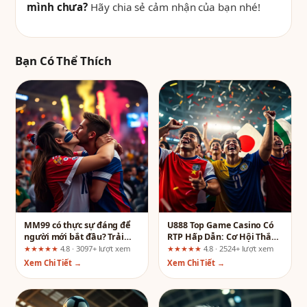
mình chưa?
Hãy chia sẻ cảm nhận của bạn nhé!
Bạn Có Thể Thích
MM99 có thực sự đáng để
U888 Top Game Casino Có
người mới bắt đầu? Trải
RTP Hấp Dẫn: Cơ Hội Thắng
nghiệm thực tế từ A-Z
Lớn Cho Người Chơi
★★★★★
4.8 · 3097+ lượt xem
★★★★★
4.8 · 2524+ lượt xem
Xem Chi Tiết →
Xem Chi Tiết →