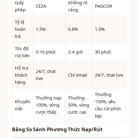
Giấy
Không rõ
CEZA
PAGCOR
phép
ràng
Tỷ lệ
hoàn
1.5%
0.8%
1.0%
trả
Tốc độ
5-10 phút
2-4 giờ
30 phút
rút tiền
Hỗ trợ
24/7, chat
khách
Chỉ email
24/7, chat live
live
hàng
Thưởng
Thưởng nạp
Thưởng
Khuyến
150%, yêu
100%, vòng
50%, vòng
mãi
cầu rút phức
cược thấp
cược cao
tạp
Bảng So Sánh Phương Thức Nạp/Rút