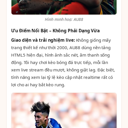
Hình minh hoạ: AU88
Ưu Điểm Nổi Bật – Không Phải Dạng Vừa
Giao diện và trải nghiệm live:
Không giống mấy
trang thiết kế như thời 2000, AU88 dùng nền tảng
HTML5 hiện đại, hình ảnh sắc nét, âm thanh sống
động. Tôi hay chơi kèo bóng đá trực tiếp, mỗi lần
xem live stream đều mượt, không giật lag. Đặc biệt,
tính năng xem lại tỷ lệ kèo cập nhật realtime rất có
lợi cho ai hay bắt kèo rung.