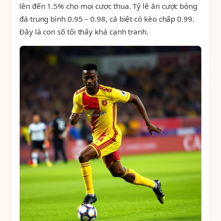
lên đến 1.5% cho mọi cược thua. Tỷ lệ ăn cược bóng
đá trung bình 0.95 – 0.98, cá biệt có kèo chấp 0.99.
Đây là con số tôi thấy khá cạnh tranh.