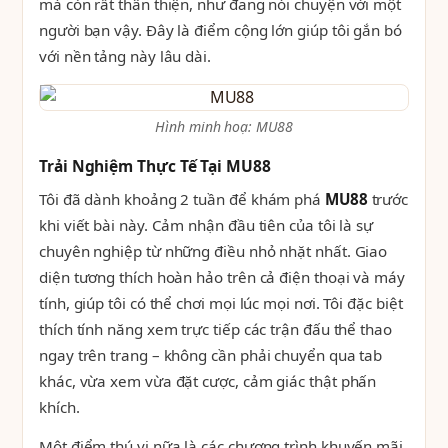
mà còn rất thân thiện, như đang nói chuyện với một
người bạn vậy. Đây là điểm cộng lớn giúp tôi gắn bó
với nền tảng này lâu dài.
Hình minh hoạ: MU88
Trải Nghiệm Thực Tế Tại MU88
Tôi đã dành khoảng 2 tuần để khám phá
MU88
trước
khi viết bài này. Cảm nhận đầu tiên của tôi là sự
chuyên nghiệp từ những điều nhỏ nhặt nhất. Giao
diện tương thích hoàn hảo trên cả điện thoại và máy
tính, giúp tôi có thể chơi mọi lúc mọi nơi. Tôi đặc biệt
thích tính năng xem trực tiếp các trận đấu thể thao
ngay trên trang – không cần phải chuyển qua tab
khác, vừa xem vừa đặt cược, cảm giác thật phấn
khích.
Một điểm thú vị nữa là các chương trình khuyến mãi.