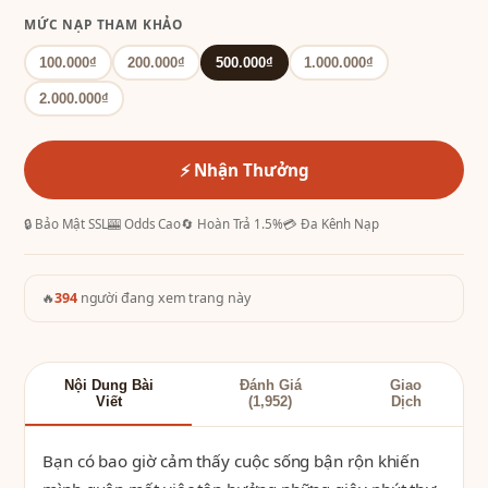
MỨC NẠP THAM KHẢO
100.000₫
200.000₫
500.000₫
1.000.000₫
2.000.000₫
⚡ Nhận Thưởng
🔒 Bảo Mật SSL
🎰 Odds Cao
🔄 Hoàn Trả 1.5%
💳 Đa Kênh Nạp
🔥
394
người đang xem trang này
Nội Dung Bài
Đánh Giá
Giao
Viết
(1,952)
Dịch
Bạn có bao giờ cảm thấy cuộc sống bận rộn khiến