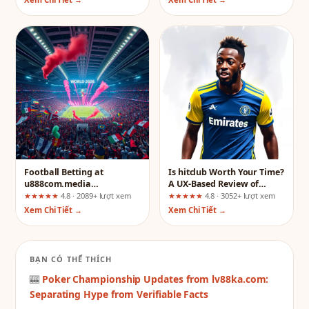
Perspective
Football Betting at
Is hitclub Worth Your Time?
u888com.media
A UX-Based Review of
Sportsbook – A Realistic
Transparency, Speed, and
★★★★★
4.8 · 2089+ lượt xem
★★★★★
4.8 · 3052+ lượt xem
Look at the User Journey
Real Pain Points
Xem Chi Tiết →
Xem Chi Tiết →
BẠN CÓ THỂ THÍCH
🎰
Poker Championship Updates from lv88ka.com:
Separating Hype from Verifiable Facts