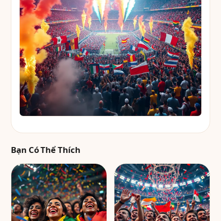
Bạn Có Thể Thích