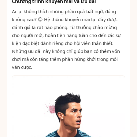
Chương trình khuyến mãi và ưu đãi
Ai lại không thích những phần quà bất ngờ, đúng
không nào? 😉 Hệ thống khuyến mãi tại đây được
đánh giá là rất hào phóng. Từ thưởng chào mừng
cho người mới, hoàn tiền hàng tuần cho đến các sự
kiện đặc biệt dành riêng cho hội viên thân thiết.
Những ưu đãi này không chỉ giúp bạn có thêm vốn
chơi mà còn tăng thêm phần hứng khởi trong mỗi
ván cược.