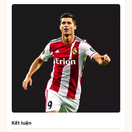
Kết luận