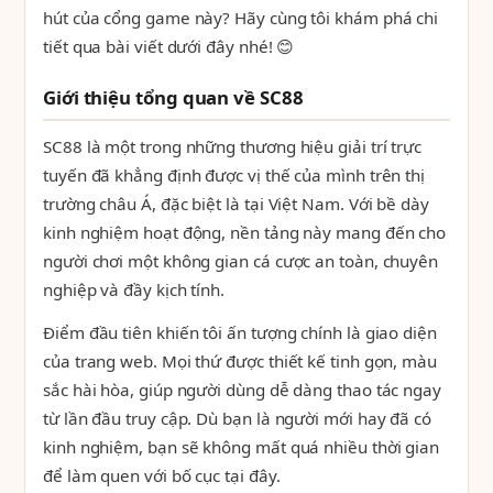
hút của cổng game này? Hãy cùng tôi khám phá chi
tiết qua bài viết dưới đây nhé! 😊
Giới thiệu tổng quan về SC88
SC88 là một trong những thương hiệu giải trí trực
tuyến đã khẳng định được vị thế của mình trên thị
trường châu Á, đặc biệt là tại Việt Nam. Với bề dày
kinh nghiệm hoạt động, nền tảng này mang đến cho
người chơi một không gian cá cược an toàn, chuyên
nghiệp và đầy kịch tính.
Điểm đầu tiên khiến tôi ấn tượng chính là giao diện
của trang web. Mọi thứ được thiết kế tinh gọn, màu
sắc hài hòa, giúp người dùng dễ dàng thao tác ngay
từ lần đầu truy cập. Dù bạn là người mới hay đã có
kinh nghiệm, bạn sẽ không mất quá nhiều thời gian
để làm quen với bố cục tại đây.