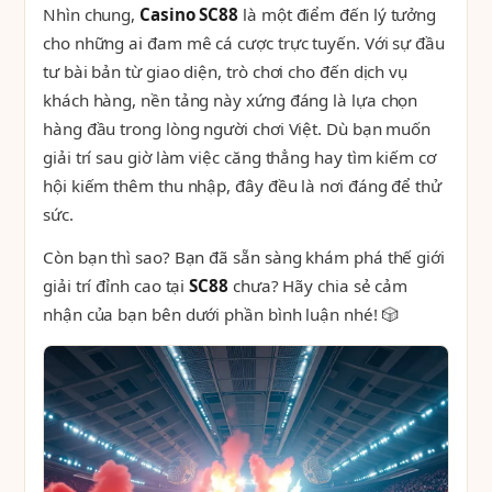
Nhìn chung,
Casino SC88
là một điểm đến lý tưởng
cho những ai đam mê cá cược trực tuyến. Với sự đầu
tư bài bản từ giao diện, trò chơi cho đến dịch vụ
khách hàng, nền tảng này xứng đáng là lựa chọn
hàng đầu trong lòng người chơi Việt. Dù bạn muốn
giải trí sau giờ làm việc căng thẳng hay tìm kiếm cơ
hội kiếm thêm thu nhập, đây đều là nơi đáng để thử
sức.
Còn bạn thì sao? Bạn đã sẵn sàng khám phá thế giới
giải trí đỉnh cao tại
SC88
chưa? Hãy chia sẻ cảm
nhận của bạn bên dưới phần bình luận nhé! 🎲