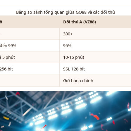
Bảng so sánh tổng quan giữa GO88 và các đối thủ
8
Đối thủ A (VZ88)
+
300+
 đến 99%
95%
 5 phút
10-15 phút
256-bit
SSL 128-bit
Giờ hành chính