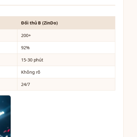
Đối thủ B (ZinDo)
200+
92%
15-30 phút
Không rõ
24/7