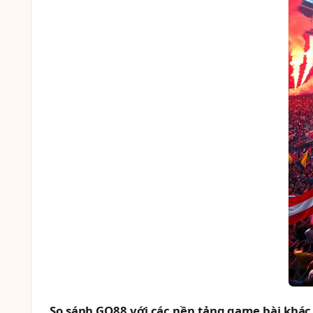
So sánh GO88 với các nền tảng game bài khác