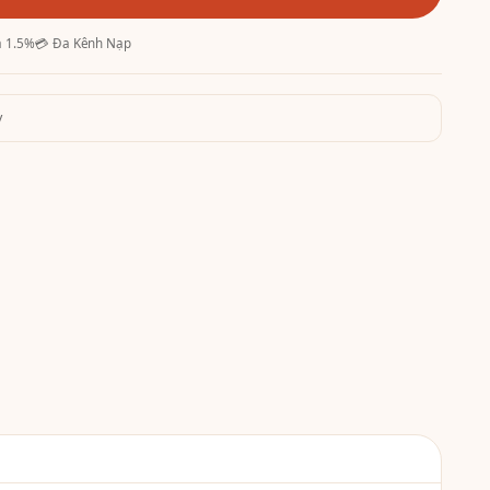
ả 1.5%
💳 Đa Kênh Nạp
y