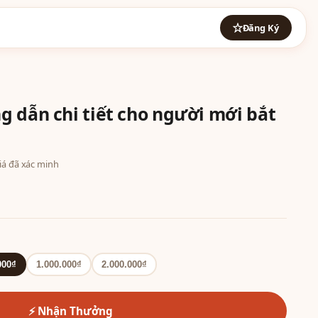
Đăng Ký
g dẫn chi tiết cho người mới bắt
giá đã xác minh
000₫
1.000.000₫
2.000.000₫
⚡ Nhận Thưởng