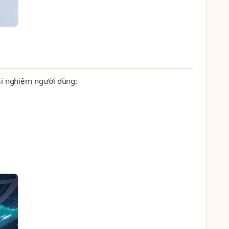
ải nghiệm người dùng: