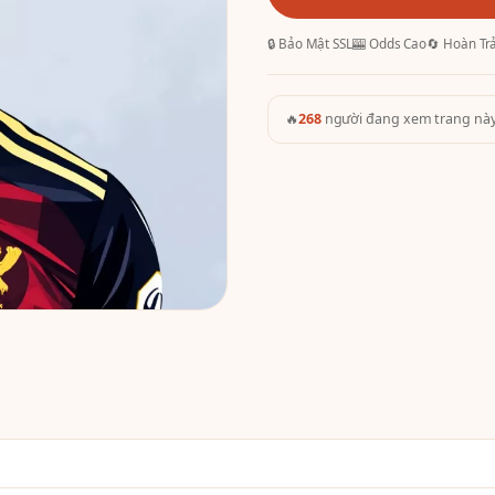
🔒 Bảo Mật SSL
🎰 Odds Cao
🔄 Hoàn Tr
🔥
268
người đang xem trang nà