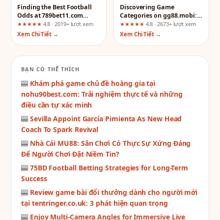
Finding the Best Football
Discovering Game
Odds at 789bet11.com
Categories on gg88.mobi: A
Sportsbook Without
UX Review of Claims vs.
★★★★★
4.8 · 2019+ lượt xem
★★★★★
4.8 · 2673+ lượt xem
Breaking Your Bankroll
Experience
Xem Chi Tiết →
Xem Chi Tiết →
BẠN CÓ THỂ THÍCH
🎰
Khám phá game chủ đề hoàng gia tại
nohu90best.com: Trải nghiệm thực tế và những
điều cần tự xác minh
🎰
Sevilla Appoint García Pimienta As New Head
Coach To Spark Revival
🎰
Nhà Cái MU88: Sân Chơi Có Thực Sự Xứng Đáng
Để Người Chơi Đặt Niềm Tin?
🎰
75BD Football Betting Strategies for Long-Term
Success
🎰
Review game bài đổi thưởng dành cho người mới
tại tentringer.co.uk: 3 phát hiện quan trọng
🎰
Enjoy Multi-Camera Angles for Immersive Live