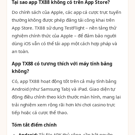
Tại sao app TX88 không có trên App Store?
Do chính sách của Apple, các app cá cược trực tuyến
thường không được phép đăng tải công khai trên
App Store. TX88 sử dụng TestFlight – nền tảng thử
nghiệm chính thức của Apple – để đảm bảo người
dùng iOS vẫn có thể tải app một cách hợp pháp và
an toàn.
App TX88 có tương thích với máy tính bảng
không?
Có, app TX88 hoạt động tốt trên cả máy tính bảng
Android (như Samsung Tab) và iPad. Giao diện tự
động điều chỉnh theo kích thước màn hình, mang lại
trải nghiệm xem rộng rãi hơn khi chơi casino trực
tiếp hoặc cá cược thể thao.
Tóm tắt điểm chính
Android:
Tải file APK thủ công, cần bật nguồn