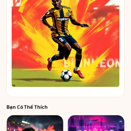
Bạn Có Thể Thích