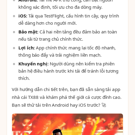
không xác định, tối ưu cho đa dòng máy.
iOS:
Tải qua TestFlight, cấu hình tin cậy, quy trình
dễ dàng hơn cho người mới.
Bảo mật:
Cả hai nền tảng đều đảm bảo an toàn
nếu tải từ trang chủ chính thức.
Lợi ích:
App chính thức mang lại tốc độ nhanh,
thông báo đẩy và trải nghiệm liền mạch.
Khuyến nghị:
Người dùng nên kiểm tra phiên
bản hệ điều hành trước khi tải để tránh lỗi tương
thích.
Với hướng dẫn chi tiết trên, bạn đã sẵn sàng tải app
nhà cái TX88 và khám phá thế giới cá cược đỉnh cao.
Bạn sẽ thử tải trên Android hay iOS trước? 🚀