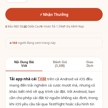
⚡ Nhận Thưởng
🔒 Bảo Mật SSL
🎰 Odds Cao
🔄 Hoàn Trả 1.5%
💳 Đa Kênh Nạp
🔥
164
người đang xem trang này
Nội Dung Bài
Đánh Giá
Giao
Viết
(3,108)
Dịch
Tải app nhà cái
TX88
trên cả Android và iOS đều
mang đến trải nghiệm cá cược mượt mà, nhưng có
khác biệt nhỏ về quy trình cài đặt. Với Android, bạn
cần cho phép cài đặt từ nguồn không xác định, trong
khi iOS yêu cầu tải qua TestFlight hoặc cấu hình tin