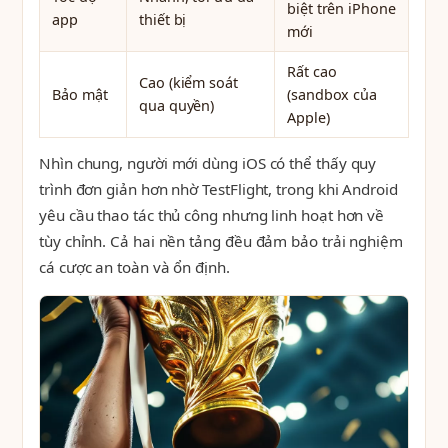
biệt trên iPhone
app
thiết bị
mới
Rất cao
Cao (kiểm soát
Bảo mật
(sandbox của
qua quyền)
Apple)
Nhìn chung, người mới dùng iOS có thể thấy quy
trình đơn giản hơn nhờ TestFlight, trong khi Android
yêu cầu thao tác thủ công nhưng linh hoạt hơn về
tùy chỉnh. Cả hai nền tảng đều đảm bảo trải nghiệm
cá cược an toàn và ổn định.