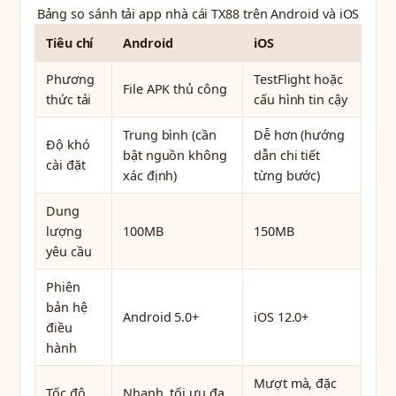
Bảng so sánh tải app nhà cái TX88 trên Android và iOS
Tiêu chí
Android
iOS
Phương
TestFlight hoặc
File APK thủ công
thức tải
cấu hình tin cậy
Trung bình (cần
Dễ hơn (hướng
Độ khó
bật nguồn không
dẫn chi tiết
cài đặt
xác định)
từng bước)
Dung
lượng
100MB
150MB
yêu cầu
Phiên
bản hệ
Android 5.0+
iOS 12.0+
điều
hành
Mượt mà, đặc
Tốc độ
Nhanh, tối ưu đa