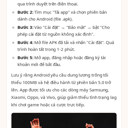
qua trình duyệt trên điện thoại.
Bước 2:
Tìm mục "Tải app" và chọn phiên bản
dành cho Android (file .apk).
Bước 3:
Vào "Cài đặt" → "Bảo mật" → bật "Cho
phép cài đặt từ nguồn không xác định".
Bước 4:
Mở file APK đã tải và nhấn "Cài đặt". Quá
trình hoàn tất trong 1-2 phút.
Bước 5:
Mở app, đăng nhập hoặc đăng ký tài
khoản mới để bắt đầu.
Lưu ý rằng Android yêu cầu dung lượng trống tối
thiểu 100MB và hệ điều hành từ phiên bản 5.0 trở
lên. App được tối ưu cho các dòng máy Samsung,
Xiaomi, Oppo, và Vivo, giúp giảm thiểu tình trạng lag
khi chơi game hoặc cá cược trực tiếp.