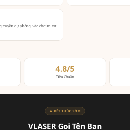
g truyền dự phòng, vào chơi mượt
4.8/5
Tiêu Chuẩn
🔥 KẾT THÚC SỚM
VLASER Gọi Tên Bạn