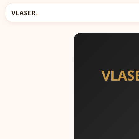
VLASER
.
VLAS