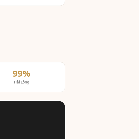
99%
Hài Lòng