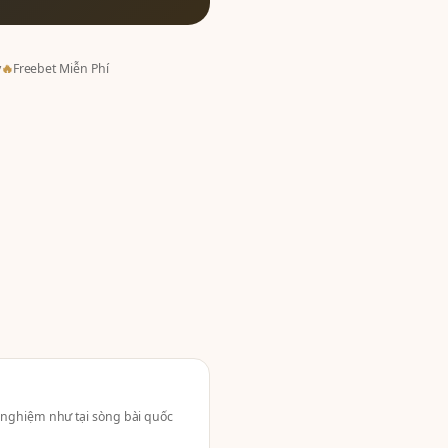
y
🔥
Freebet Miễn Phí
rải nghiệm như tại sòng bài quốc