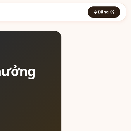
Đăng Ký
hưởng