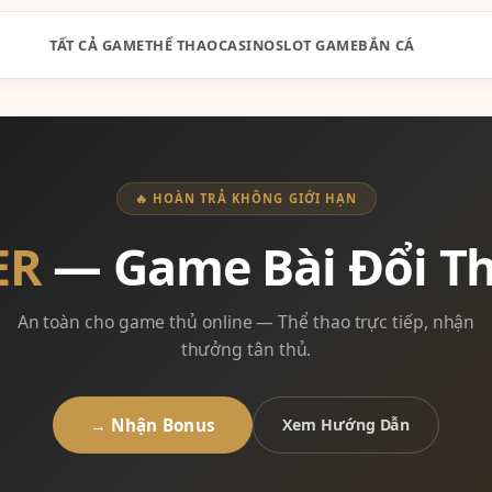
TẤT CẢ GAME
THỂ THAO
CASINO
SLOT GAME
BẮN CÁ
🔥 HOÀN TRẢ KHÔNG GIỚI HẠN
ER
— Game Bài Đổi T
An toàn cho game thủ online — Thể thao trực tiếp, nhận
thưởng tân thủ.
→ Nhận Bonus
Xem Hướng Dẫn