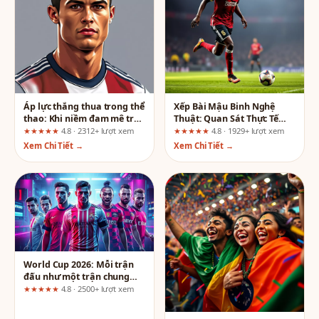
Áp lực thắng thua trong thể
Xếp Bài Mậu Binh Nghệ
thao: Khi niềm đam mê trở
Thuật: Quan Sát Thực Tế
thành gánh nặng
Cho Người Mới Tại Ball88
★★★★★
4.8 · 2312+ lượt xem
★★★★★
4.8 · 1929+ lượt xem
Xem Chi Tiết →
Xem Chi Tiết →
World Cup 2026: Mỗi trận
đấu như một trận chung
kết
★★★★★
4.8 · 2500+ lượt xem