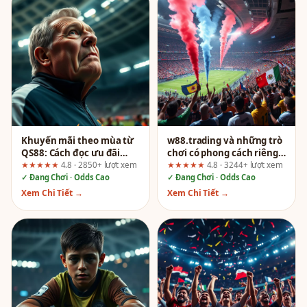
Khuyến mãi theo mùa từ
w88.trading và những trò
QS88: Cách đọc ưu đãi
chơi có phong cách riêng:
theo giá trị thực thay vì
Đánh giá từ trải nghiệm
★★★★★
4.8 · 2850+ lượt xem
★★★★★
4.8 · 3244+ lượt xem
con số quảng cáo
thực tế
✓ Đang Chơi · Odds Cao
✓ Đang Chơi · Odds Cao
Xem Chi Tiết →
Xem Chi Tiết →