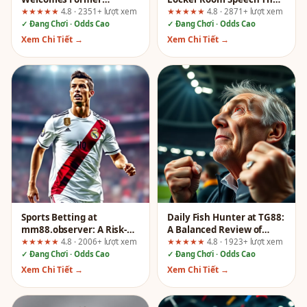
Premier League Star as
Saved a Struggling Season
★★★★★
4.8 · 2351+ lượt xem
★★★★★
4.8 · 2871+ lượt xem
Head Coach: What to
at ea88.mobile
✓ Đang Chơi · Odds Cao
✓ Đang Chơi · Odds Cao
Make of the tg88988.com
Xem Chi Tiết →
Xem Chi Tiết →
Buzz
Sports Betting at
Daily Fish Hunter at TG88:
mm88.observer: A Risk-
A Balanced Review of
First Review of What to
Rewards, Friction Points
★★★★★
4.8 · 2006+ lượt xem
★★★★★
4.8 · 1923+ lượt xem
Verify Before You Wager
and the Player Journey
✓ Đang Chơi · Odds Cao
✓ Đang Chơi · Odds Cao
Xem Chi Tiết →
Xem Chi Tiết →