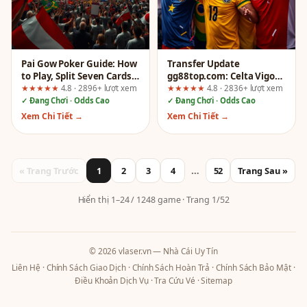
Pai Gow Poker Guide: How
Transfer Update
to Play, Split Seven Cards,
gg88top.com: Celta Vigo
and Avoid the Mistakes
Complete Loan Signing of
★★★★★
4.8 · 2896+ lượt xem
★★★★★
4.8 · 2836+ lượt xem
That Cost You Money
Defender — What to
✓ Đang Chơi · Odds Cao
✓ Đang Chơi · Odds Cao
Verify Before You Trust It
Xem Chi Tiết →
Xem Chi Tiết →
…
« Trang Trước
1
2
3
4
52
Trang Sau »
Hiển thị 1–24 / 1248 game · Trang 1/52
© 2026 vlaser.vn — Nhà Cái Uy Tín
Liên Hệ
·
Chính Sách Giao Dịch
·
Chính Sách Hoàn Trả
·
Chính Sách Bảo Mật
·
Điều Khoản Dịch Vụ
·
Tra Cứu Vé
·
Sitemap