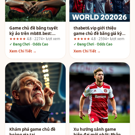
Game chủ đề băng tuyết
thabet6.vip giới thiệu
kỳ ảo trên mb88.best:
game chủ đề băng giá kỳ
Kiểm tra những gì trước
diệu: Đánh giá tổng quan
★★★★★
4.8 · 2274+ lượt xem
★★★★★
4.8 · 2594+ lượt xem
khi bạn nạp tiền
dưới góc nhìn UX
✓ Đang Chơi · Odds Cao
✓ Đang Chơi · Odds Cao
Xem Chi Tiết →
Xem Chi Tiết →
Khám phá game chủ đề
Xu hướng sảnh game
hoàng gia tại
hiện đại mới nhất: Phân