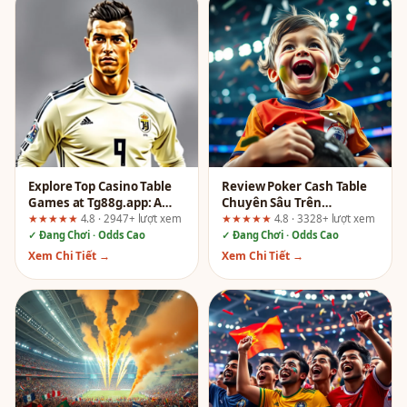
Explore Top Casino Table
Review Poker Cash Table
Games at Tg88g.app: A
Chuyên Sâu Trên
Balanced Review of the
sunwin99.vip
★★★★★
4.8 · 2947+ lượt xem
★★★★★
4.8 · 3328+ lượt xem
Experience
✓ Đang Chơi · Odds Cao
✓ Đang Chơi · Odds Cao
Xem Chi Tiết →
Xem Chi Tiết →