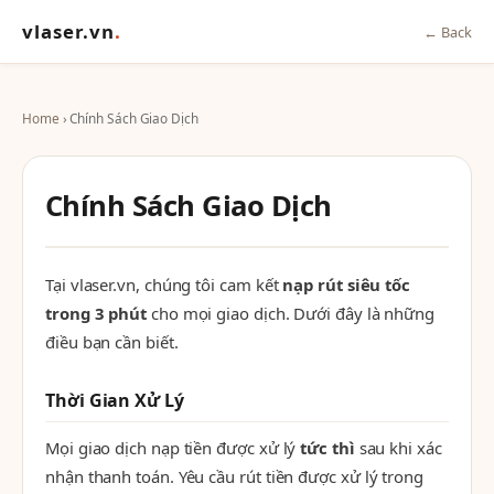
vlaser.vn
.
← Back
Home
› Chính Sách Giao Dịch
Chính Sách Giao Dịch
Tại vlaser.vn, chúng tôi cam kết
nạp rút siêu tốc
trong 3 phút
cho mọi giao dịch. Dưới đây là những
điều bạn cần biết.
Thời Gian Xử Lý
Mọi giao dịch nạp tiền được xử lý
tức thì
sau khi xác
nhận thanh toán. Yêu cầu rút tiền được xử lý trong