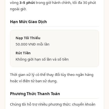
vòng
3–5 phút
trong giờ hành chính, tối đa 30 phút
ngoài giờ.
Hạn Mức Giao Dịch
Nạp Tối Thiểu
50.000 VNĐ mỗi lần
Rút Tiền
Không giới hạn số lần và số tiền
Thời gian xử lý có thể thay đổi tùy theo ngân hàng
hoặc ví điện tử bạn sử dụng.
Phương Thức Thanh Toán
Chúng tôi hỗ trợ nhiều phương thức: chuyển khoản